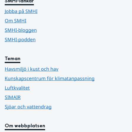
SMHI-länkar
Jobba på SMHI
Om SMHI
SMHI-bloggen
SMHI-podden
Teman
Havsmiljö i kust och hav
Kunskapscentrum för klimatanpassning
Luftkvalitet
SIMAIR
Sjöar och vattendrag
Om webbplatsen