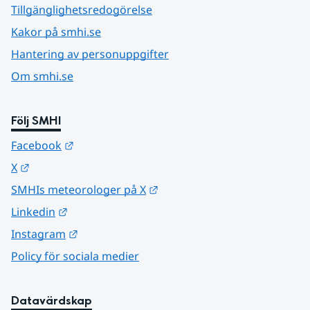
Tillgänglighetsredogörelse
Kakor på smhi.se
Hantering av personuppgifter
Om smhi.se
Följ SMHI
Länk till annan webbplats.
Facebook
Länk till annan webbplats.
X
Länk till annan webbplats.
SMHIs meteorologer på X
Länk till annan webbplats.
Linkedin
Länk till annan webbplats.
Instagram
Policy för sociala medier
Datavärdskap