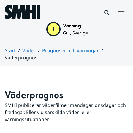
Hoppa till sidans innehåll
Meny
Varning
Gul, Sverige
Start
Väder
Prognoser och varningar
Väderprognos
Huvudinnehåll
Väderprognos
SMHI publicerar väderfilmer måndagar, onsdagar och 
fredagar. Eller vid särskilda väder- eller 
varningssituationer.