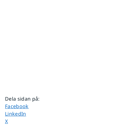
Dela sidan på
:
Dela sidan på
Facebook
Dela sidan på
LinkedIn
Dela sidan på
X