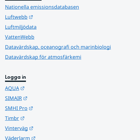
Nationella emissionsdatabasen
Länk till annan webbplats.
Luftwebb
Luftmiljödata
VattenWebb
Datavärdskap, oceanografi och marinbiologi
Datavärdskap för atmosfärkemi
Logga in
Länk till annan webbplats.
AQUA
Länk till annan webbplats.
SIMAIR
Länk till annan webbplats.
SMHI Pro
Länk till annan webbplats.
Timbr
Länk till annan webbplats.
Vinterväg
Länk till annan webbplats.
Väderlarm