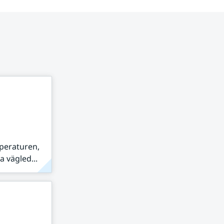
peraturen,
 vägled...