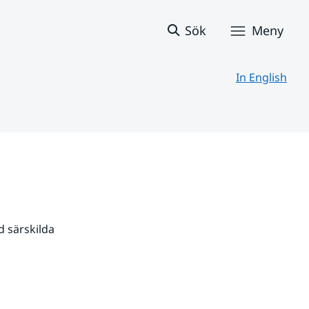
Sök
Meny
In English
 särskilda 