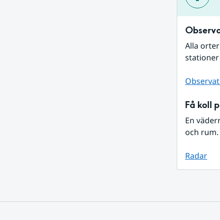
Observa
Alla orte
stationer
Observat
Få koll 
En väder
och rum. 
Radar