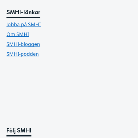
SMHI-länkar
Jobba på SMHI
Om SMHI
SMHI-bloggen
SMHI-podden
Följ SMHI