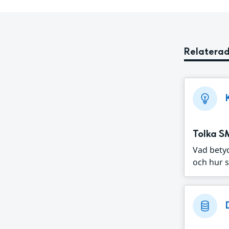
Relaterad
Tolka S
Vad bety
och hur s