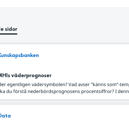
e sidor
Kunskapsbanken
MHIs väderprognoser
der egentligen vädersymbolen? Vad avser ”känns som”-tem
ka du förstå nederbördsprognosens procentsiffror? I denna
Data