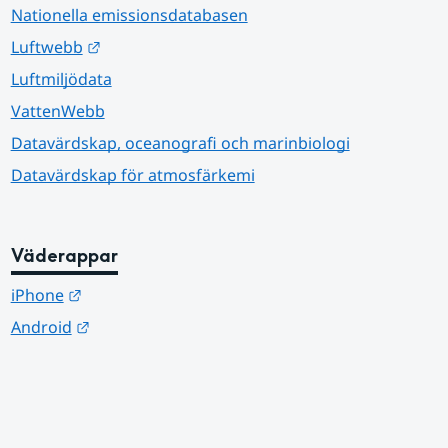
Nationella emissionsdatabasen
Länk till annan webbplats.
Luftwebb
Luftmiljödata
VattenWebb
Datavärdskap, oceanografi och marinbiologi
Datavärdskap för atmosfärkemi
Väderappar
Länk till annan webbplats.
iPhone
Länk till annan webbplats.
Android