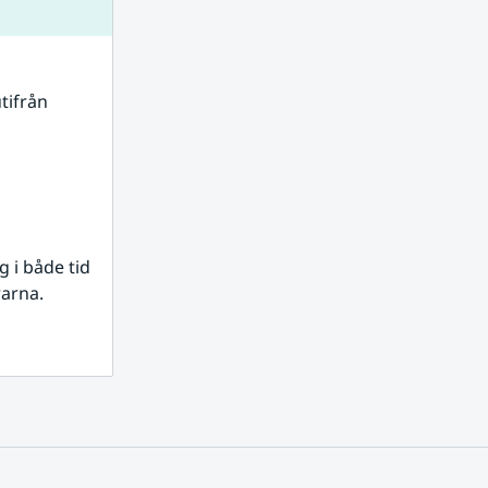
tifrån 
i både tid 
rarna.