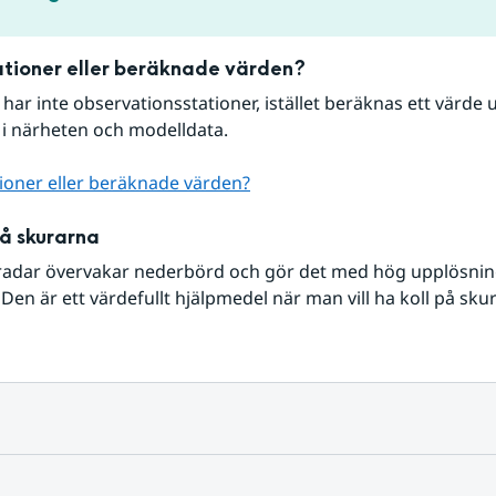
tioner eller beräknade värden?
r har inte observationsstationer, istället beräknas ett värde u
 i närheten och modelldata.
ioner eller beräknade värden?
på skurarna
radar övervakar nederbörd och gör det med hög upplösning 
Den är ett värdefullt hjälpmedel när man vill ha koll på sku