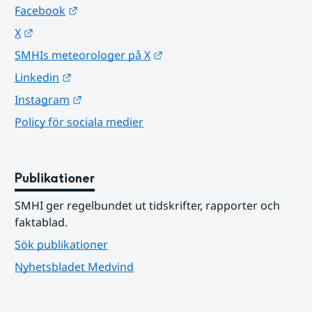
Länk till annan webbplats.
Facebook
Länk till annan webbplats.
X
Länk till annan webbplats.
SMHIs meteorologer på X
Länk till annan webbplats.
Linkedin
Länk till annan webbplats.
Instagram
Policy för sociala medier
Publikationer
SMHI ger regelbundet ut tidskrifter, rapporter och 
faktablad.
Sök publikationer
Nyhetsbladet Medvind