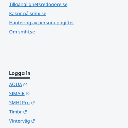
Tillgänglighetsredogörelse
Kakor på smhi.se
Hantering av personuppgifter
Om smhi.se
Logga in
Länk till annan webbplats.
AQUA
Länk till annan webbplats.
SIMAIR
Länk till annan webbplats.
SMHI Pro
Länk till annan webbplats.
Timbr
Länk till annan webbplats.
Vinterväg