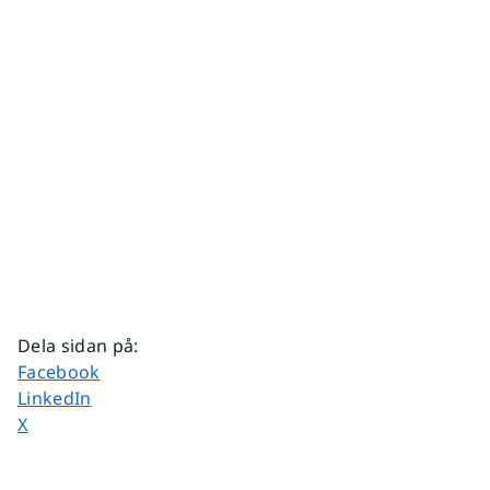
Dela sidan på
:
Dela sidan på
Facebook
Dela sidan på
LinkedIn
Dela sidan på
X