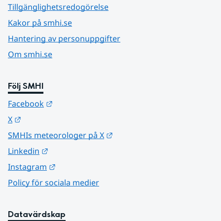
Tillgänglighetsredogörelse
Kakor på smhi.se
Hantering av personuppgifter
Om smhi.se
Följ SMHI
Länk till annan webbplats.
Facebook
Länk till annan webbplats.
X
Länk till annan webbplats.
SMHIs meteorologer på X
Länk till annan webbplats.
Linkedin
Länk till annan webbplats.
Instagram
Policy för sociala medier
Datavärdskap