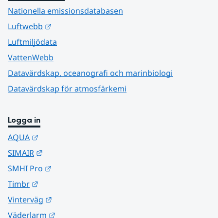
Nationella emissionsdatabasen
Länk till annan webbplats.
Luftwebb
Luftmiljödata
VattenWebb
Datavärdskap, oceanografi och marinbiologi
Datavärdskap för atmosfärkemi
Logga in
Länk till annan webbplats.
AQUA
Länk till annan webbplats.
SIMAIR
Länk till annan webbplats.
SMHI Pro
Länk till annan webbplats.
Timbr
Länk till annan webbplats.
Vinterväg
Länk till annan webbplats.
Väderlarm