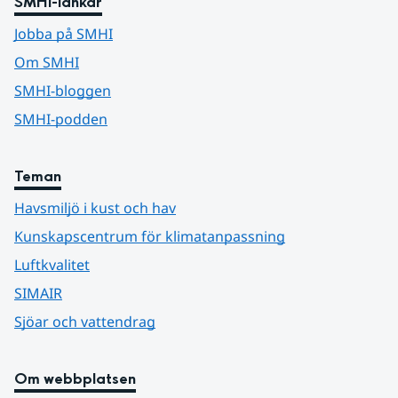
SMHI-länkar
Jobba på SMHI
Om SMHI
SMHI-bloggen
SMHI-podden
Teman
Havsmiljö i kust och hav
Kunskapscentrum för klimatanpassning
Luftkvalitet
SIMAIR
Sjöar och vattendrag
Om webbplatsen