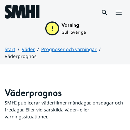
Hoppa till sidans innehåll
Meny
Varning
Gul, Sverige
Start
Väder
Prognoser och varningar
Väderprognos
Huvudinnehåll
Väderprognos
SMHI publicerar väderfilmer måndagar, onsdagar och 
fredagar. Eller vid särskilda väder- eller 
varningssituationer.