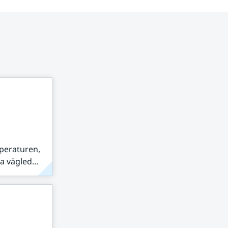
peraturen,
 vägled...