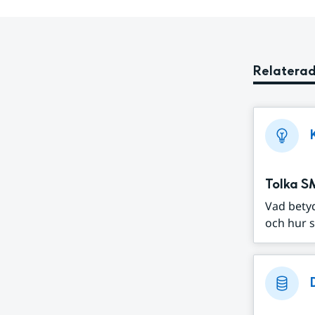
Relaterad
Tolka S
Vad bety
och hur s