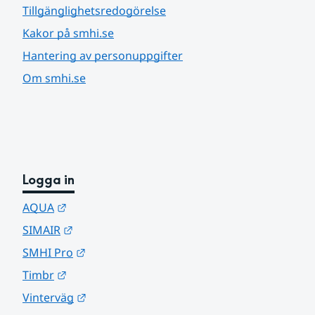
Tillgänglighetsredogörelse
Kakor på smhi.se
Hantering av personuppgifter
Om smhi.se
Logga in
Länk till annan webbplats.
AQUA
Länk till annan webbplats.
SIMAIR
Länk till annan webbplats.
SMHI Pro
Länk till annan webbplats.
Timbr
Länk till annan webbplats.
Vinterväg