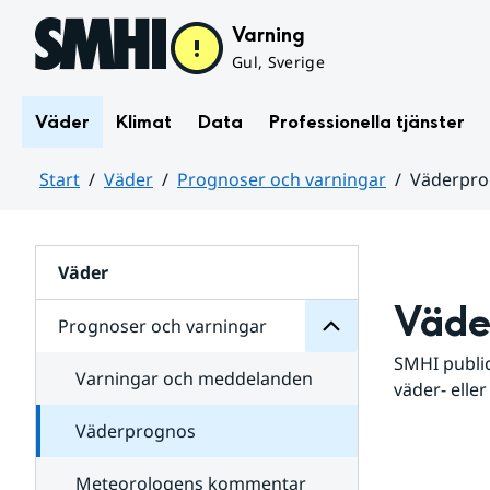
Hoppa till sidans innehåll
Varning
Gul, Sverige
Väder
Klimat
Data
Professionella tjänster
Start
Väder
Prognoser och varningar
Väderpr
varningar
och
Huvudinnehåll
Prognoser
för
Undersidor
Väder
Väde
Prognoser och varningar
SMHI public
Varningar och meddelanden
väder- eller
Väderprognos
Meteorologens kommentar