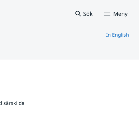
Sök
Meny
In English
 särskilda 