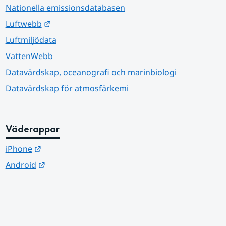
Nationella emissionsdatabasen
Länk till annan webbplats.
Luftwebb
Luftmiljödata
VattenWebb
Datavärdskap, oceanografi och marinbiologi
Datavärdskap för atmosfärkemi
Väderappar
Länk till annan webbplats.
iPhone
Länk till annan webbplats.
Android