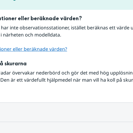
tioner eller beräknade värden?
r har inte observationsstationer, istället beräknas ett värde u
 i närheten och modelldata.
ioner eller beräknade värden?
på skurarna
radar övervakar nederbörd och gör det med hög upplösning 
Den är ett värdefullt hjälpmedel när man vill ha koll på sku