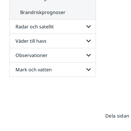
Brandriskprognoser
Radar och satellit
Väder till havs
Undersidor
för
Radar
Observationer
Undersidor
och
för
satellit
Väder
Mark och vatten
Undersidor
till
för
havs
Observationer
Undersidor
för
Mark
och
vatten
Dela sidan