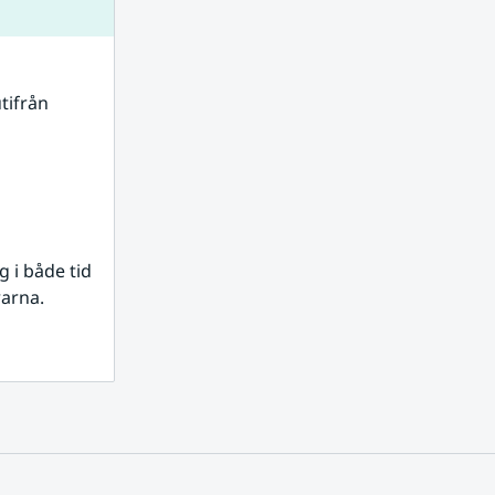
tifrån 
i både tid 
rarna.