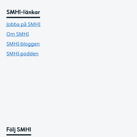
SMHI-länkar
Jobba på SMHI
Om SMHI
SMHI-bloggen
SMHI-podden
Följ SMHI