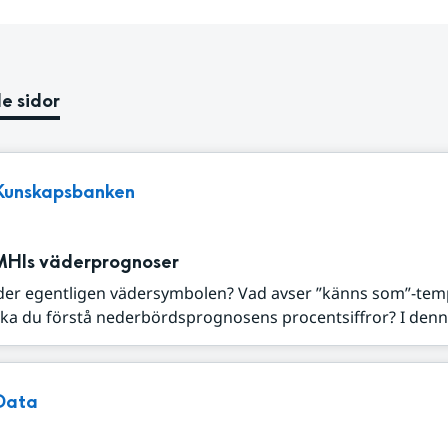
e sidor
Kunskapsbanken
MHIs väderprognoser
der egentligen vädersymbolen? Vad avser ”känns som”-tem
ka du förstå nederbördsprognosens procentsiffror? I denna
Data