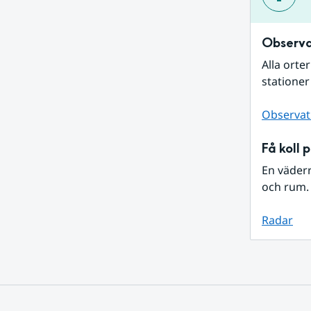
Observa
Alla orte
stationer
Observat
Få koll 
En väder
och rum. 
Radar