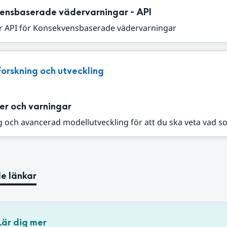
ensbaserade vädervarningar - API
r API för Konsekvensbaserade vädervarningar
Forskning och utveckling
er och varningar
 och avancerad modellutveckling för att du ska veta vad s
e länkar
Lär dig mer