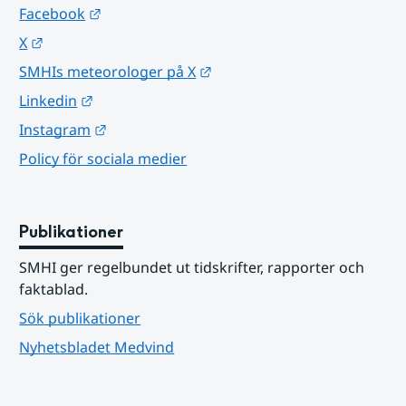
Länk till annan webbplats.
Facebook
Länk till annan webbplats.
X
Länk till annan webbplats.
SMHIs meteorologer på X
Länk till annan webbplats.
Linkedin
Länk till annan webbplats.
Instagram
Policy för sociala medier
Publikationer
SMHI ger regelbundet ut tidskrifter, rapporter och 
faktablad.
Sök publikationer
Nyhetsbladet Medvind