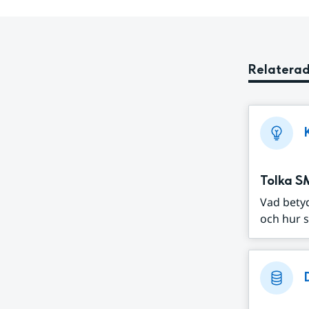
Relaterad
Tolka S
Vad bety
och hur s