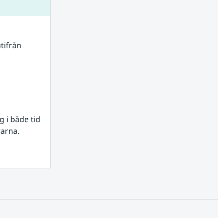
tifrån 
i både tid 
rarna.