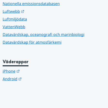
Nationella emissionsdatabasen
Länk till annan webbplats.
Luftwebb
Luftmiljödata
VattenWebb
Datavärdskap, oceanografi och marinbiologi
Datavärdskap för atmosfärkemi
Väderappar
Länk till annan webbplats.
iPhone
Länk till annan webbplats.
Android