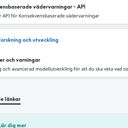
ensbaserade vädervarningar - API
r API för Konsekvensbaserade vädervarningar
Forskning och utveckling
er och varningar
 och avancerad modellutveckling för att du ska veta vad s
e länkar
Lär dig mer