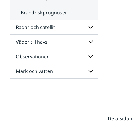
Brandriskprognoser
Radar och satellit
Väder till havs
Undersidor
för
Radar
Observationer
Undersidor
och
för
satellit
Väder
Mark och vatten
Undersidor
till
för
havs
Observationer
Undersidor
för
Mark
och
vatten
Dela sidan