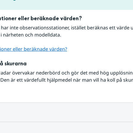
tioner eller beräknade värden?
r har inte observationsstationer, istället beräknas ett värde u
 i närheten och modelldata.
ioner eller beräknade värden?
på skurarna
radar övervakar nederbörd och gör det med hög upplösning 
Den är ett värdefullt hjälpmedel när man vill ha koll på sku