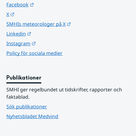
Länk till annan webbplats.
Facebook
Länk till annan webbplats.
X
Länk till annan webbplats.
SMHIs meteorologer på X
Länk till annan webbplats.
Linkedin
Länk till annan webbplats.
Instagram
Policy för sociala medier
Publikationer
SMHI ger regelbundet ut tidskrifter, rapporter och 
faktablad.
Sök publikationer
Nyhetsbladet Medvind