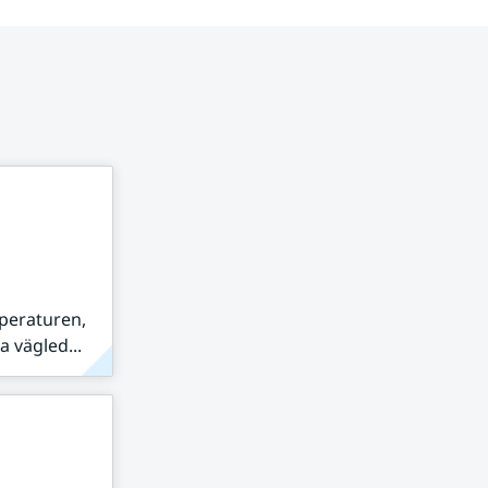
peraturen,
 vägled...