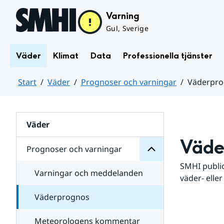
Hoppa till sidans innehåll
Varning
Gul, Sverige
Väder
Klimat
Data
Professionella tjänster
Start
Väder
Prognoser och varningar
Väderpr
varningar
och
Huvudinnehåll
Prognoser
för
Undersidor
Väder
Väde
Prognoser och varningar
SMHI public
Varningar och meddelanden
väder- eller
Väderprognos
Meteorologens kommentar