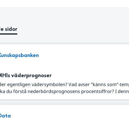
e sidor
Kunskapsbanken
MHIs väderprognoser
der egentligen vädersymbolen? Vad avser ”känns som”-tem
ka du förstå nederbördsprognosens procentsiffror? I denna
Data