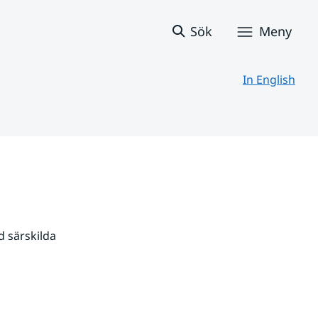
Sök
Meny
In English
 särskilda 