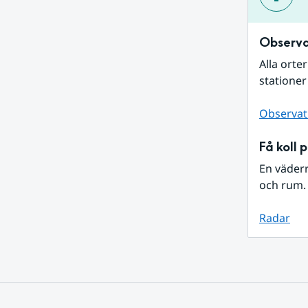
Observa
Alla orte
stationer
Observat
Få koll 
En väder
och rum. 
Radar