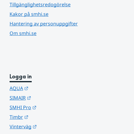
Tillgänglighetsredogörelse
Kakor på smhi.se
Hantering av personuppgifter
Om smhi.se
Logga in
Länk till annan webbplats.
AQUA
Länk till annan webbplats.
SIMAIR
Länk till annan webbplats.
SMHI Pro
Länk till annan webbplats.
Timbr
Länk till annan webbplats.
Vinterväg