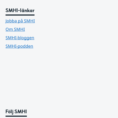
SMHI-länkar
Jobba på SMHI
Om SMHI
SMHI-bloggen
SMHI-podden
Följ SMHI