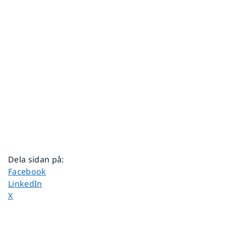
Dela sidan på
:
Dela sidan på
Facebook
Dela sidan på
LinkedIn
Dela sidan på
X