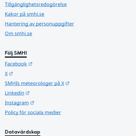
Tillgänglighetsredogörelse
Kakor på smhi.se
Hantering av personuppgifter
Om smhi.se
Följ SMHI
Länk till annan webbplats.
Facebook
Länk till annan webbplats.
X
Länk till annan webbplats.
SMHIs meteorologer på X
Länk till annan webbplats.
Linkedin
Länk till annan webbplats.
Instagram
Policy för sociala medier
Datavärdskap