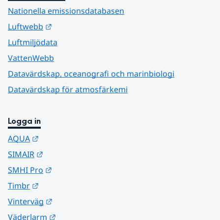
Nationella emissionsdatabasen
Länk till annan webbplats.
Luftwebb
Luftmiljödata
VattenWebb
Datavärdskap, oceanografi och marinbiologi
Datavärdskap för atmosfärkemi
Logga in
Länk till annan webbplats.
AQUA
Länk till annan webbplats.
SIMAIR
Länk till annan webbplats.
SMHI Pro
Länk till annan webbplats.
Timbr
Länk till annan webbplats.
Vinterväg
Länk till annan webbplats.
Väderlarm