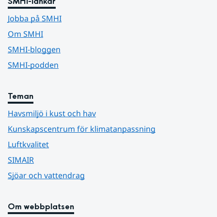
SMHI-länkar
Jobba på SMHI
Om SMHI
SMHI-bloggen
SMHI-podden
Teman
Havsmiljö i kust och hav
Kunskapscentrum för klimatanpassning
Luftkvalitet
SIMAIR
Sjöar och vattendrag
Om webbplatsen