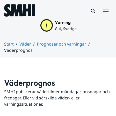
Hoppa till sidans innehåll
Meny
Varning
Gul, Sverige
Start
Väder
Prognoser och varningar
Väderprognos
Huvudinnehåll
Väderprognos
SMHI publicerar väderfilmer måndagar, onsdagar och 
fredagar. Eller vid särskilda väder- eller 
varningssituationer.