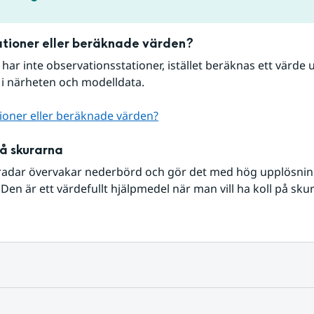
tioner eller beräknade värden?
r har inte observationsstationer, istället beräknas ett värde u
 i närheten och modelldata.
ioner eller beräknade värden?
på skurarna
radar övervakar nederbörd och gör det med hög upplösning 
Den är ett värdefullt hjälpmedel när man vill ha koll på sku