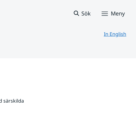
Sök
Meny
In English
 särskilda 