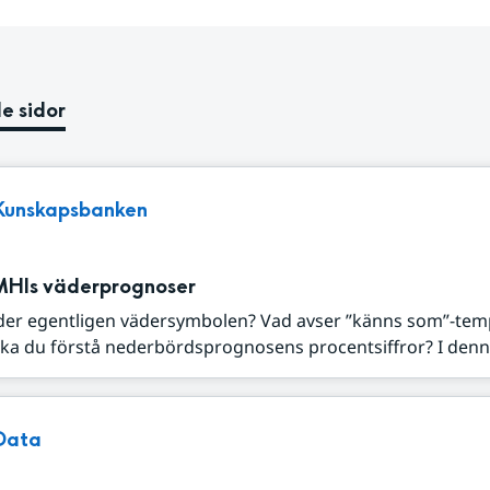
e sidor
Kunskapsbanken
MHIs väderprognoser
der egentligen vädersymbolen? Vad avser ”känns som”-tem
ka du förstå nederbördsprognosens procentsiffror? I denna
Data