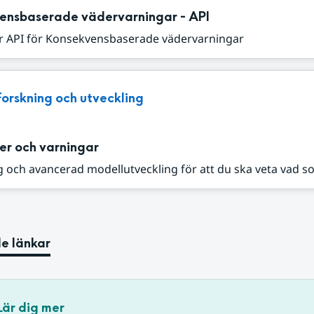
ensbaserade vädervarningar - API
r API för Konsekvensbaserade vädervarningar
Forskning och utveckling
er och varningar
 och avancerad modellutveckling för att du ska veta vad s
e länkar
Lär dig mer