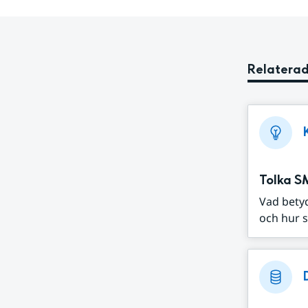
Relaterad
Tolka S
Vad bety
och hur s