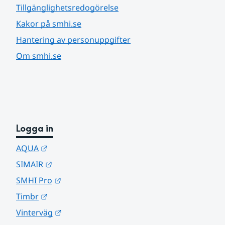
Tillgänglighetsredogörelse
Kakor på smhi.se
Hantering av personuppgifter
Om smhi.se
Logga in
Länk till annan webbplats.
AQUA
Länk till annan webbplats.
SIMAIR
Länk till annan webbplats.
SMHI Pro
Länk till annan webbplats.
Timbr
Länk till annan webbplats.
Vinterväg