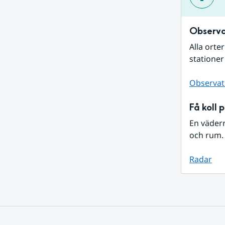
Observa
Alla orte
stationer
Observat
Få koll 
En väder
och rum. 
Radar