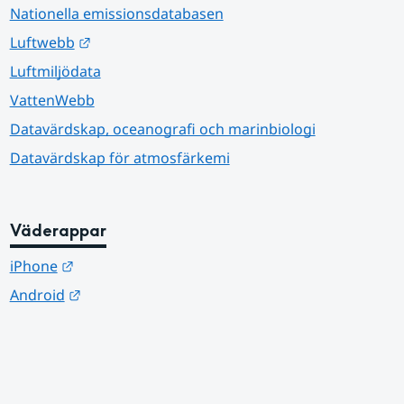
Nationella emissionsdatabasen
Länk till annan webbplats.
Luftwebb
Luftmiljödata
VattenWebb
Datavärdskap, oceanografi och marinbiologi
Datavärdskap för atmosfärkemi
Väderappar
Länk till annan webbplats.
iPhone
Länk till annan webbplats.
Android