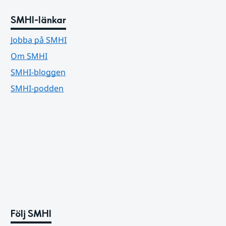
SMHI-länkar
Jobba på SMHI
Om SMHI
SMHI-bloggen
SMHI-podden
Följ SMHI