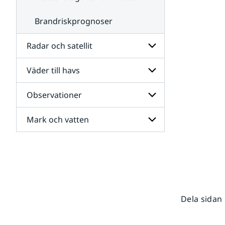
Brandriskprognoser
Radar och satellit
Väder till havs
Undersidor
för
Radar
Observationer
Undersidor
och
för
satellit
Väder
Mark och vatten
Undersidor
till
för
havs
Observationer
Undersidor
för
Mark
och
vatten
Dela sidan