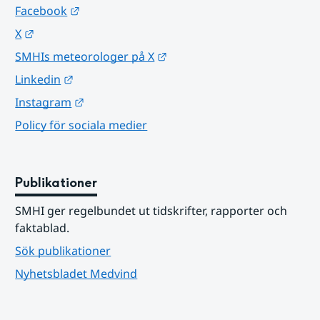
Länk till annan webbplats.
Facebook
Länk till annan webbplats.
X
Länk till annan webbplats.
SMHIs meteorologer på X
Länk till annan webbplats.
Linkedin
Länk till annan webbplats.
Instagram
Policy för sociala medier
Publikationer
SMHI ger regelbundet ut tidskrifter, rapporter och 
faktablad.
Sök publikationer
Nyhetsbladet Medvind