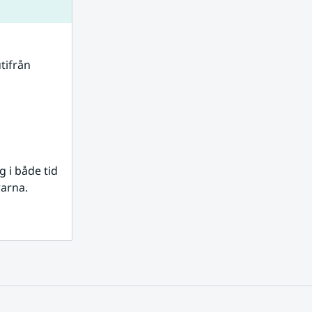
tifrån 
i både tid 
rarna.