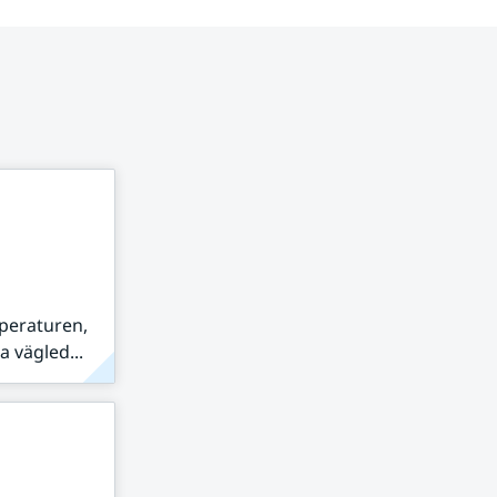
peraturen,
 vägled...