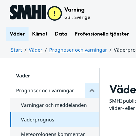
Hoppa till sidans innehåll
Varning
Gul, Sverige
Väder
Klimat
Data
Professionella tjänster
Start
Väder
Prognoser och varningar
Väderpr
varningar
och
Huvudinnehåll
Prognoser
för
Undersidor
Väder
Väde
Prognoser och varningar
SMHI public
Varningar och meddelanden
väder- eller
Väderprognos
Meteorologens kommentar