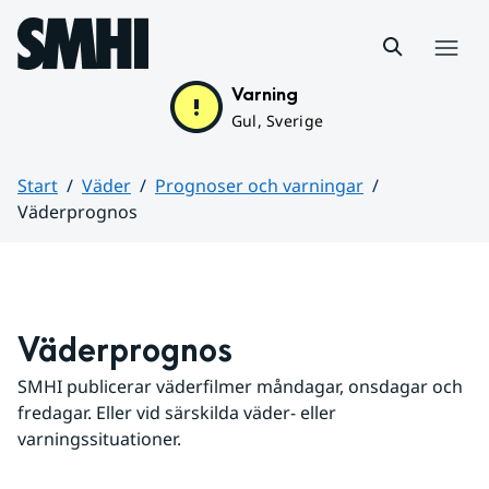
Hoppa till sidans innehåll
Meny
Varning
Gul, Sverige
Start
Väder
Prognoser och varningar
Väderprognos
Huvudinnehåll
Väderprognos
SMHI publicerar väderfilmer måndagar, onsdagar och 
fredagar. Eller vid särskilda väder- eller 
varningssituationer.