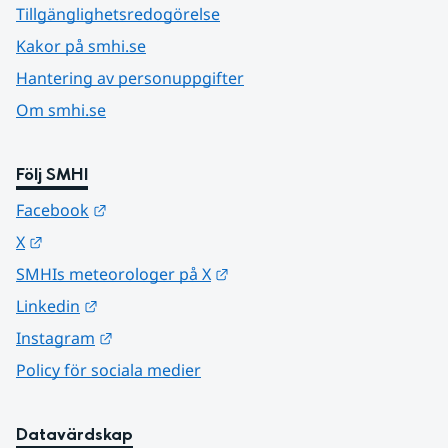
Tillgänglighetsredogörelse
Kakor på smhi.se
Hantering av personuppgifter
Om smhi.se
Följ SMHI
Länk till annan webbplats.
Facebook
Länk till annan webbplats.
X
Länk till annan webbplats.
SMHIs meteorologer på X
Länk till annan webbplats.
Linkedin
Länk till annan webbplats.
Instagram
Policy för sociala medier
Datavärdskap