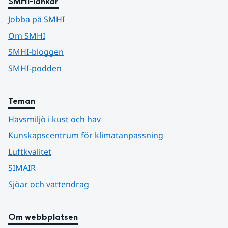
SMHI-länkar
Jobba på SMHI
Om SMHI
SMHI-bloggen
SMHI-podden
Teman
Havsmiljö i kust och hav
Kunskapscentrum för klimatanpassning
Luftkvalitet
SIMAIR
Sjöar och vattendrag
Om webbplatsen