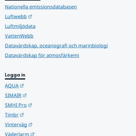
Nationella emissionsdatabasen
Länk till annan webbplats.
Luftwebb
Luftmiljödata
VattenWebb
Datavärdskap, oceanografi och marinbiologi
Datavärdskap för atmosfärkemi
Logga in
Länk till annan webbplats.
AQUA
Länk till annan webbplats.
SIMAIR
Länk till annan webbplats.
SMHI Pro
Länk till annan webbplats.
Timbr
Länk till annan webbplats.
Vinterväg
Länk till annan webbplats.
Väderlarm