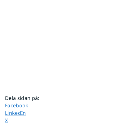
Dela sidan på
:
Dela sidan på
Facebook
Dela sidan på
LinkedIn
Dela sidan på
X