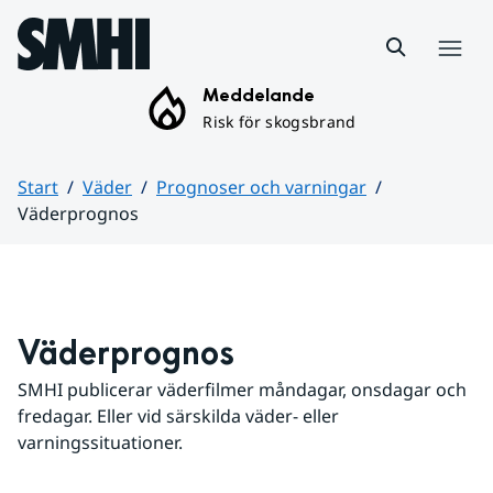
Hoppa till sidans innehåll
Meny
Meddelande
Risk för skogsbrand
Start
Väder
Prognoser och varningar
Väderprognos
Huvudinnehåll
Väderprognos
SMHI publicerar väderfilmer måndagar, onsdagar och 
fredagar. Eller vid särskilda väder- eller 
varningssituationer.