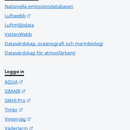
Nationella emissionsdatabasen
Länk till annan webbplats.
Luftwebb
Luftmiljödata
VattenWebb
Datavärdskap, oceanografi och marinbiologi
Datavärdskap för atmosfärkemi
Logga in
Länk till annan webbplats.
AQUA
Länk till annan webbplats.
SIMAIR
Länk till annan webbplats.
SMHI Pro
Länk till annan webbplats.
Timbr
Länk till annan webbplats.
Vinterväg
Länk till annan webbplats.
Väderlarm