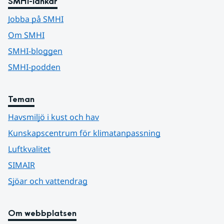
SMHI-länkar
Jobba på SMHI
Om SMHI
SMHI-bloggen
SMHI-podden
Teman
Havsmiljö i kust och hav
Kunskapscentrum för klimatanpassning
Luftkvalitet
SIMAIR
Sjöar och vattendrag
Om webbplatsen