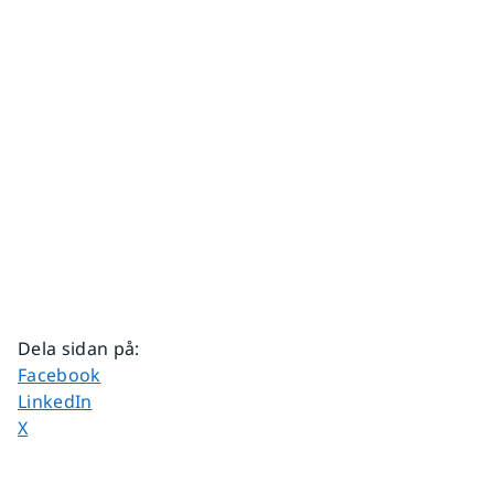
Dela sidan på
:
Dela sidan på
Facebook
Dela sidan på
LinkedIn
Dela sidan på
X