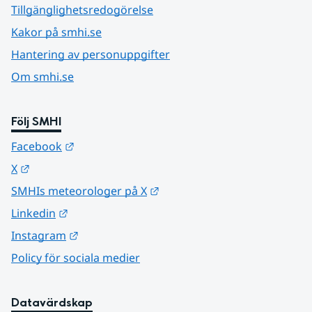
Tillgänglighetsredogörelse
Kakor på smhi.se
Hantering av personuppgifter
Om smhi.se
Följ SMHI
Länk till annan webbplats.
Facebook
Länk till annan webbplats.
X
Länk till annan webbplats.
SMHIs meteorologer på X
Länk till annan webbplats.
Linkedin
Länk till annan webbplats.
Instagram
Policy för sociala medier
Datavärdskap