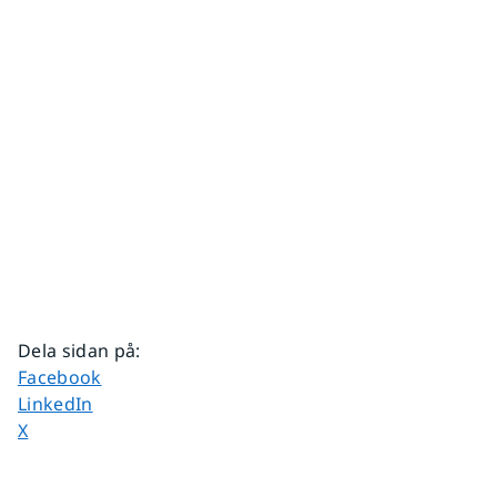
Dela sidan på
:
Dela sidan på
Facebook
Dela sidan på
LinkedIn
Dela sidan på
X