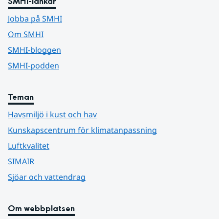
SMHI-länkar
Jobba på SMHI
Om SMHI
SMHI-bloggen
SMHI-podden
Teman
Havsmiljö i kust och hav
Kunskapscentrum för klimatanpassning
Luftkvalitet
SIMAIR
Sjöar och vattendrag
Om webbplatsen