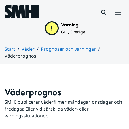
Hoppa till sidans innehåll
Meny
Varning
Gul, Sverige
Start
Väder
Prognoser och varningar
Väderprognos
Huvudinnehåll
Väderprognos
SMHI publicerar väderfilmer måndagar, onsdagar och 
fredagar. Eller vid särskilda väder- eller 
varningssituationer.