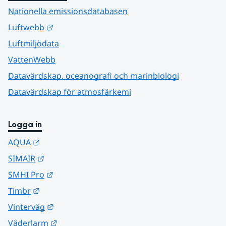
Nationella emissionsdatabasen
Länk till annan webbplats.
Luftwebb
Luftmiljödata
VattenWebb
Datavärdskap, oceanografi och marinbiologi
Datavärdskap för atmosfärkemi
Logga in
Länk till annan webbplats.
AQUA
Länk till annan webbplats.
SIMAIR
Länk till annan webbplats.
SMHI Pro
Länk till annan webbplats.
Timbr
Länk till annan webbplats.
Vinterväg
Länk till annan webbplats.
Väderlarm