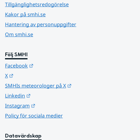
Tillgänglighetsredogörelse
Kakor på smhi.se
Hantering av personuppgifter
Om smhi.se
Följ SMHI
Länk till annan webbplats.
Facebook
Länk till annan webbplats.
X
Länk till annan webbplats.
SMHIs meteorologer på X
Länk till annan webbplats.
Linkedin
Länk till annan webbplats.
Instagram
Policy för sociala medier
Datavärdskap