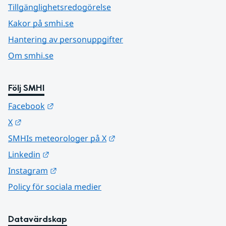
Tillgänglighetsredogörelse
Kakor på smhi.se
Hantering av personuppgifter
Om smhi.se
Följ SMHI
Länk till annan webbplats.
Facebook
Länk till annan webbplats.
X
Länk till annan webbplats.
SMHIs meteorologer på X
Länk till annan webbplats.
Linkedin
Länk till annan webbplats.
Instagram
Policy för sociala medier
Datavärdskap