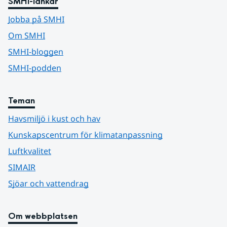
SMHI-länkar
Jobba på SMHI
Om SMHI
SMHI-bloggen
SMHI-podden
Teman
Havsmiljö i kust och hav
Kunskapscentrum för klimatanpassning
Luftkvalitet
SIMAIR
Sjöar och vattendrag
Om webbplatsen