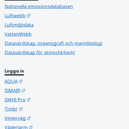
Nationella emissionsdatabasen
Länk till annan webbplats.
Luftwebb
Luftmiljödata
VattenWebb
Datavärdskap, oceanografi och marinbiologi
Datavärdskap för atmosfärkemi
Logga in
Länk till annan webbplats.
AQUA
Länk till annan webbplats.
SIMAIR
Länk till annan webbplats.
SMHI Pro
Länk till annan webbplats.
Timbr
Länk till annan webbplats.
Vinterväg
Länk till annan webbplats.
Väderlarm