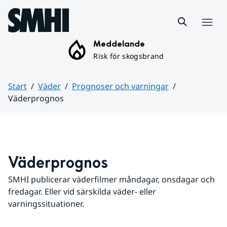
Hoppa till sidans innehåll
Meny
Meddelande
Risk för skogsbrand
Start
Väder
Prognoser och varningar
Väderprognos
Huvudinnehåll
Väderprognos
SMHI publicerar väderfilmer måndagar, onsdagar och 
fredagar. Eller vid särskilda väder- eller 
varningssituationer.