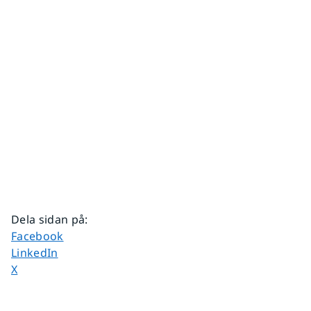
Dela sidan på
:
Dela sidan på
Facebook
Dela sidan på
LinkedIn
Dela sidan på
X