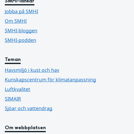
SMHI-länkar
Jobba på SMHI
Om SMHI
SMHI-bloggen
SMHI-podden
Teman
Havsmiljö i kust och hav
Kunskapscentrum för klimatanpassning
Luftkvalitet
SIMAIR
Sjöar och vattendrag
Om webbplatsen