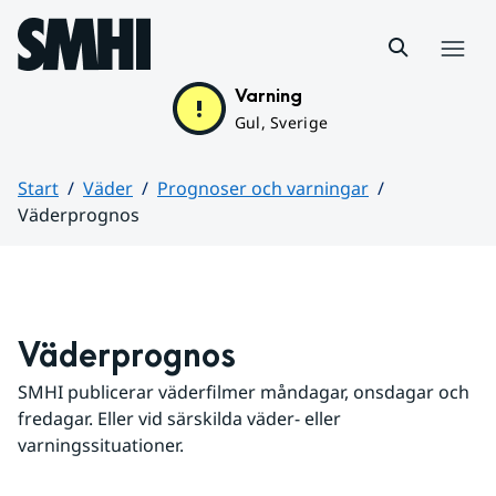
Hoppa till sidans innehåll
Meny
Varning
Gul, Sverige
Start
Väder
Prognoser och varningar
Väderprognos
Huvudinnehåll
Väderprognos
SMHI publicerar väderfilmer måndagar, onsdagar och 
fredagar. Eller vid särskilda väder- eller 
varningssituationer.