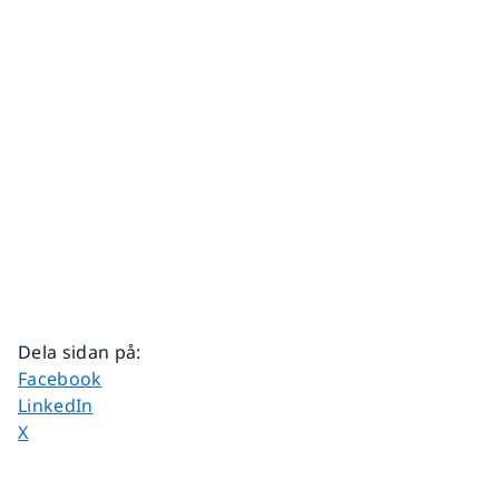
Dela sidan på
:
Dela sidan på
Facebook
Dela sidan på
LinkedIn
Dela sidan på
X