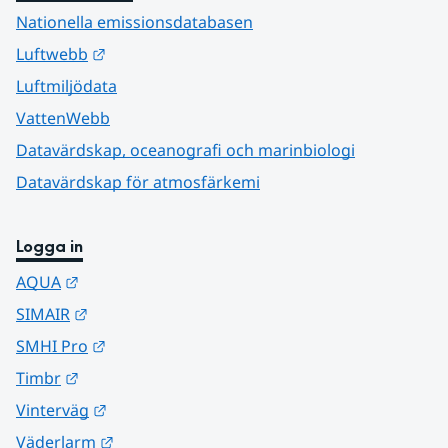
Nationella emissionsdatabasen
Länk till annan webbplats.
Luftwebb
Luftmiljödata
VattenWebb
Datavärdskap, oceanografi och marinbiologi
Datavärdskap för atmosfärkemi
Logga in
Länk till annan webbplats.
AQUA
Länk till annan webbplats.
SIMAIR
Länk till annan webbplats.
SMHI Pro
Länk till annan webbplats.
Timbr
Länk till annan webbplats.
Vinterväg
Länk till annan webbplats.
Väderlarm