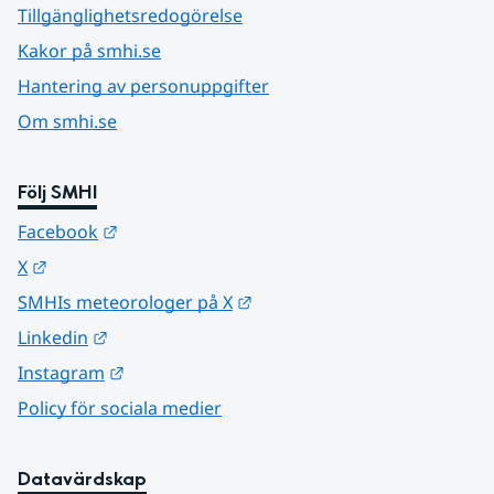
Tillgänglighetsredogörelse
Kakor på smhi.se
Hantering av personuppgifter
Om smhi.se
Följ SMHI
Länk till annan webbplats.
Facebook
Länk till annan webbplats.
X
Länk till annan webbplats.
SMHIs meteorologer på X
Länk till annan webbplats.
Linkedin
Länk till annan webbplats.
Instagram
Policy för sociala medier
Datavärdskap