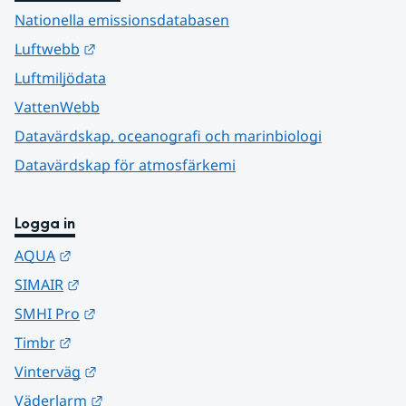
Nationella emissionsdatabasen
Länk till annan webbplats.
Luftwebb
Luftmiljödata
VattenWebb
Datavärdskap, oceanografi och marinbiologi
Datavärdskap för atmosfärkemi
Logga in
Länk till annan webbplats.
AQUA
Länk till annan webbplats.
SIMAIR
Länk till annan webbplats.
SMHI Pro
Länk till annan webbplats.
Timbr
Länk till annan webbplats.
Vinterväg
Länk till annan webbplats.
Väderlarm