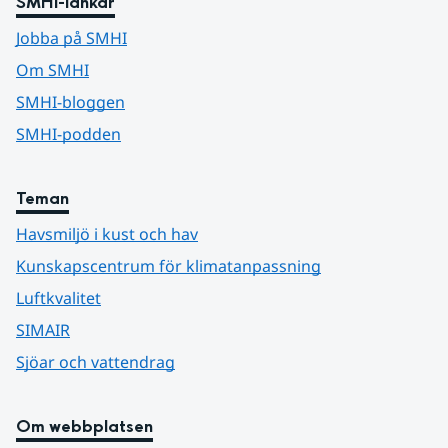
SMHI-länkar
Jobba på SMHI
Om SMHI
SMHI-bloggen
SMHI-podden
Teman
Havsmiljö i kust och hav
Kunskapscentrum för klimatanpassning
Luftkvalitet
SIMAIR
Sjöar och vattendrag
Om webbplatsen