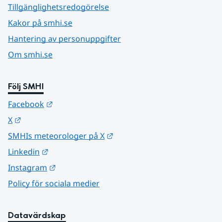
Tillgänglighetsredogörelse
Kakor på smhi.se
Hantering av personuppgifter
Om smhi.se
Följ SMHI
Länk till annan webbplats.
Facebook
Länk till annan webbplats.
X
Länk till annan webbplats.
SMHIs meteorologer på X
Länk till annan webbplats.
Linkedin
Länk till annan webbplats.
Instagram
Policy för sociala medier
Datavärdskap