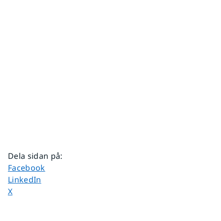
Dela sidan på
:
Dela sidan på
Facebook
Dela sidan på
LinkedIn
Dela sidan på
X