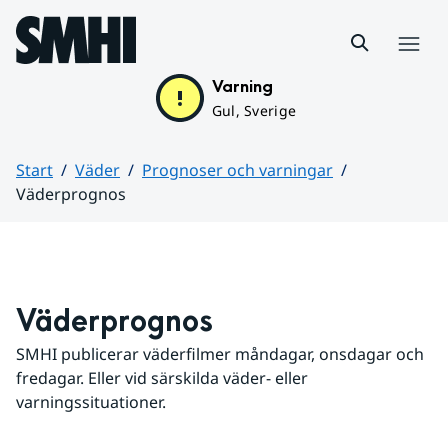
Hoppa till sidans innehåll
Meny
Varning
Gul, Sverige
Start
Väder
Prognoser och varningar
Väderprognos
Huvudinnehåll
Väderprognos
SMHI publicerar väderfilmer måndagar, onsdagar och 
fredagar. Eller vid särskilda väder- eller 
varningssituationer.