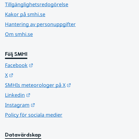
Tillgänglighetsredogörelse
Kakor på smhi.se
Hantering av personuppgifter
Om smhi.se
Följ SMHI
Länk till annan webbplats.
Facebook
Länk till annan webbplats.
X
Länk till annan webbplats.
SMHIs meteorologer på X
Länk till annan webbplats.
Linkedin
Länk till annan webbplats.
Instagram
Policy för sociala medier
Datavärdskap