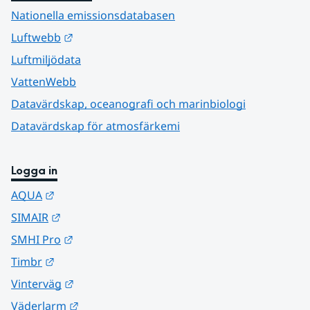
Nationella emissionsdatabasen
Länk till annan webbplats.
Luftwebb
Luftmiljödata
VattenWebb
Datavärdskap, oceanografi och marinbiologi
Datavärdskap för atmosfärkemi
Logga in
Länk till annan webbplats.
AQUA
Länk till annan webbplats.
SIMAIR
Länk till annan webbplats.
SMHI Pro
Länk till annan webbplats.
Timbr
Länk till annan webbplats.
Vinterväg
Länk till annan webbplats.
Väderlarm