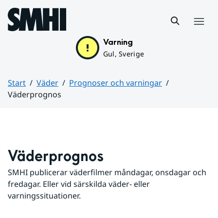
Hoppa till sidans innehåll
Meny
Varning
Gul, Sverige
Start
Väder
Prognoser och varningar
Väderprognos
Huvudinnehåll
Väderprognos
SMHI publicerar väderfilmer måndagar, onsdagar och 
fredagar. Eller vid särskilda väder- eller 
varningssituationer.