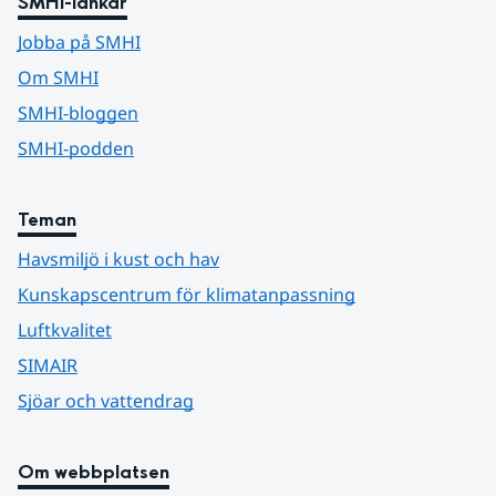
SMHI-länkar
Jobba på SMHI
Om SMHI
SMHI-bloggen
SMHI-podden
Teman
Havsmiljö i kust och hav
Kunskapscentrum för klimatanpassning
Luftkvalitet
SIMAIR
Sjöar och vattendrag
Om webbplatsen