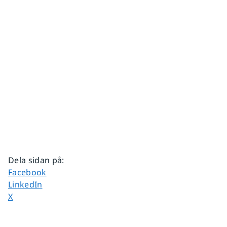
Dela sidan på
:
Dela sidan på
Facebook
Dela sidan på
LinkedIn
Dela sidan på
X