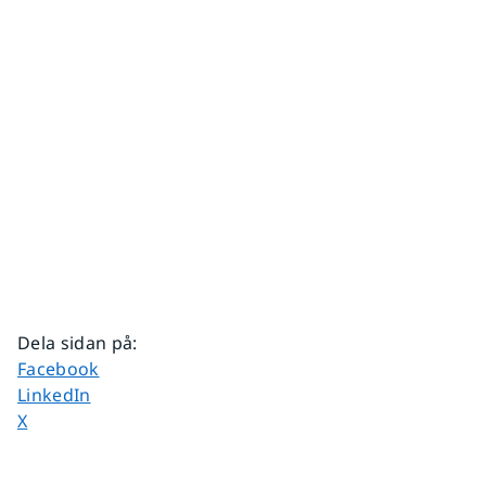
Dela sidan på
:
Dela sidan på
Facebook
Dela sidan på
LinkedIn
Dela sidan på
X