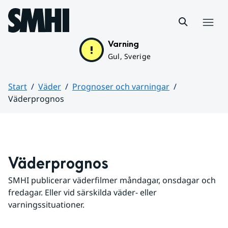
Hoppa till sidans innehåll
Meny
Varning
Gul, Sverige
Start
Väder
Prognoser och varningar
Väderprognos
Huvudinnehåll
Väderprognos
SMHI publicerar väderfilmer måndagar, onsdagar och 
fredagar. Eller vid särskilda väder- eller 
varningssituationer.