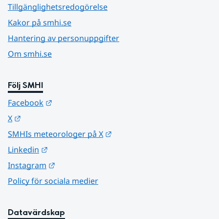
Tillgänglighetsredogörelse
Kakor på smhi.se
Hantering av personuppgifter
Om smhi.se
Följ SMHI
Länk till annan webbplats.
Facebook
Länk till annan webbplats.
X
Länk till annan webbplats.
SMHIs meteorologer på X
Länk till annan webbplats.
Linkedin
Länk till annan webbplats.
Instagram
Policy för sociala medier
Datavärdskap