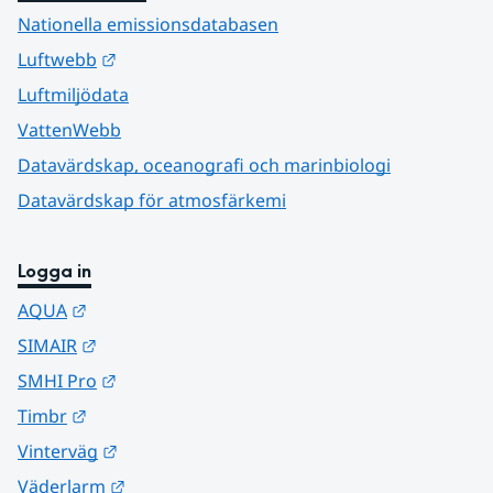
Nationella emissionsdatabasen
Länk till annan webbplats.
Luftwebb
Luftmiljödata
VattenWebb
Datavärdskap, oceanografi och marinbiologi
Datavärdskap för atmosfärkemi
Logga in
Länk till annan webbplats.
AQUA
Länk till annan webbplats.
SIMAIR
Länk till annan webbplats.
SMHI Pro
Länk till annan webbplats.
Timbr
Länk till annan webbplats.
Vinterväg
Länk till annan webbplats.
Väderlarm