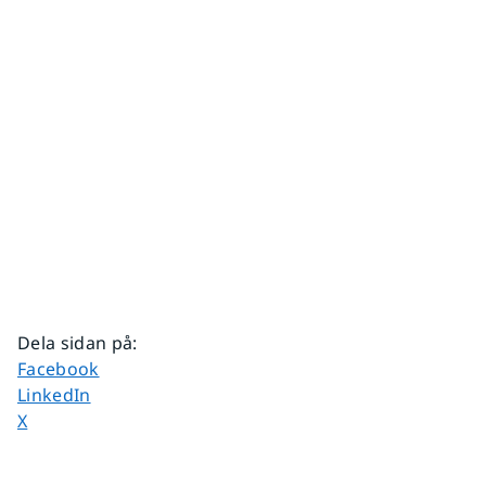
Dela sidan på
:
Dela sidan på
Facebook
Dela sidan på
LinkedIn
Dela sidan på
X