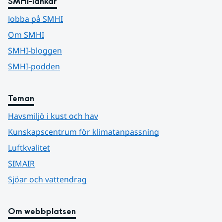
SMHI-länkar
Jobba på SMHI
Om SMHI
SMHI-bloggen
SMHI-podden
Teman
Havsmiljö i kust och hav
Kunskapscentrum för klimatanpassning
Luftkvalitet
SIMAIR
Sjöar och vattendrag
Om webbplatsen