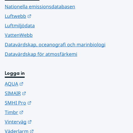
Nationella emissionsdatabasen
Länk till annan webbplats.
Luftwebb
Luftmiljödata
VattenWebb
Datavärdskap, oceanografi och marinbiologi
Datavärdskap för atmosfärkemi
Logga in
Länk till annan webbplats.
AQUA
Länk till annan webbplats.
SIMAIR
Länk till annan webbplats.
SMHI Pro
Länk till annan webbplats.
Timbr
Länk till annan webbplats.
Vinterväg
Länk till annan webbplats.
Väderlarm