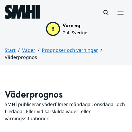
Hoppa till sidans innehåll
Meny
Varning
Gul, Sverige
Start
Väder
Prognoser och varningar
Väderprognos
Huvudinnehåll
Väderprognos
SMHI publicerar väderfilmer måndagar, onsdagar och 
fredagar. Eller vid särskilda väder- eller 
varningssituationer.