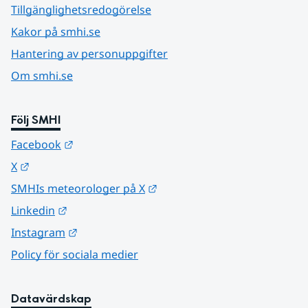
Tillgänglighetsredogörelse
Kakor på smhi.se
Hantering av personuppgifter
Om smhi.se
Följ SMHI
Länk till annan webbplats.
Facebook
Länk till annan webbplats.
X
Länk till annan webbplats.
SMHIs meteorologer på X
Länk till annan webbplats.
Linkedin
Länk till annan webbplats.
Instagram
Policy för sociala medier
Datavärdskap