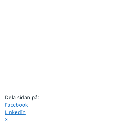
Dela sidan på
:
Dela sidan på
Facebook
Dela sidan på
LinkedIn
Dela sidan på
X