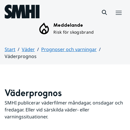
Hoppa till sidans innehåll
Meny
Meddelande
Risk för skogsbrand
Start
Väder
Prognoser och varningar
Väderprognos
Huvudinnehåll
Väderprognos
SMHI publicerar väderfilmer måndagar, onsdagar och 
fredagar. Eller vid särskilda väder- eller 
varningssituationer.