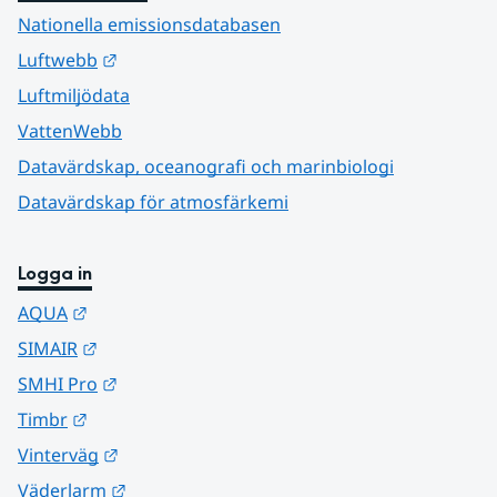
Nationella emissionsdatabasen
Länk till annan webbplats.
Luftwebb
Luftmiljödata
VattenWebb
Datavärdskap, oceanografi och marinbiologi
Datavärdskap för atmosfärkemi
Logga in
Länk till annan webbplats.
AQUA
Länk till annan webbplats.
SIMAIR
Länk till annan webbplats.
SMHI Pro
Länk till annan webbplats.
Timbr
Länk till annan webbplats.
Vinterväg
Länk till annan webbplats.
Väderlarm