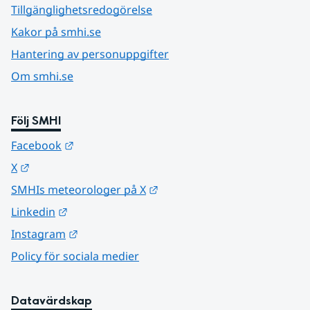
Tillgänglighetsredogörelse
Kakor på smhi.se
Hantering av personuppgifter
Om smhi.se
Följ SMHI
Länk till annan webbplats.
Facebook
Länk till annan webbplats.
X
Länk till annan webbplats.
SMHIs meteorologer på X
Länk till annan webbplats.
Linkedin
Länk till annan webbplats.
Instagram
Policy för sociala medier
Datavärdskap