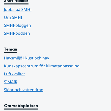
SMHI-länkar
Jobba på SMHI
Om SMHI
SMHI-bloggen
SMHI-podden
Teman
Havsmiljö i kust och hav
Kunskapscentrum för klimatanpassning
Luftkvalitet
SIMAIR
Sjöar och vattendrag
Om webbplatsen