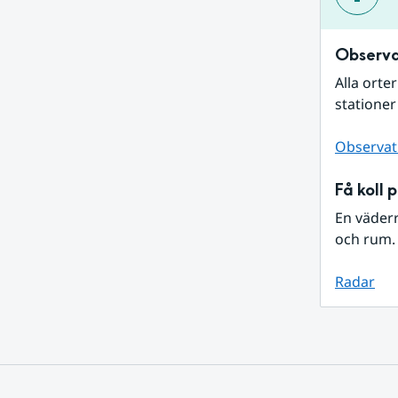
Observa
Alla orte
stationer
Observat
Få koll 
En väder
och rum. 
Radar