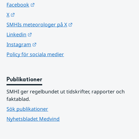
Länk till annan webbplats.
Facebook
Länk till annan webbplats.
X
Länk till annan webbplats.
SMHIs meteorologer på X
Länk till annan webbplats.
Linkedin
Länk till annan webbplats.
Instagram
Policy för sociala medier
Publikationer
SMHI ger regelbundet ut tidskrifter, rapporter och 
faktablad.
Sök publikationer
Nyhetsbladet Medvind