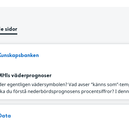
e sidor
Kunskapsbanken
MHIs väderprognoser
der egentligen vädersymbolen? Vad avser ”känns som”-tem
ka du förstå nederbördsprognosens procentsiffror? I denna
Data