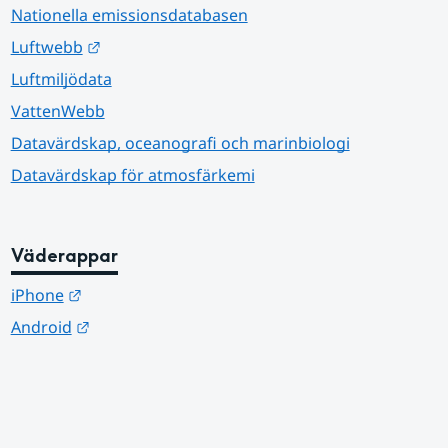
Nationella emissionsdatabasen
Länk till annan webbplats.
Luftwebb
Luftmiljödata
VattenWebb
Datavärdskap, oceanografi och marinbiologi
Datavärdskap för atmosfärkemi
Väderappar
Länk till annan webbplats.
iPhone
Länk till annan webbplats.
Android