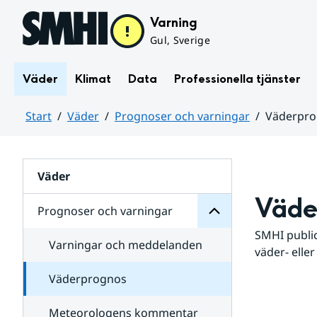
Hoppa till sidans innehåll
Varning
Gul, Sverige
Väder
Klimat
Data
Professionella tjänster
Start
Väder
Prognoser och varningar
Väderpr
varningar
och
Huvudinnehåll
Prognoser
för
Undersidor
Väder
Väde
Prognoser och varningar
SMHI public
Varningar och meddelanden
väder- eller
Väderprognos
Meteorologens kommentar