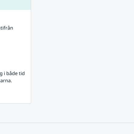
tifrån 
i både tid 
rarna.