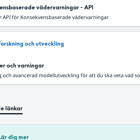
ensbaserade vädervarningar - API
r API för Konsekvensbaserade vädervarningar
Forskning och utveckling
er och varningar
 och avancerad modellutveckling för att du ska veta vad s
e länkar
Lär dig mer