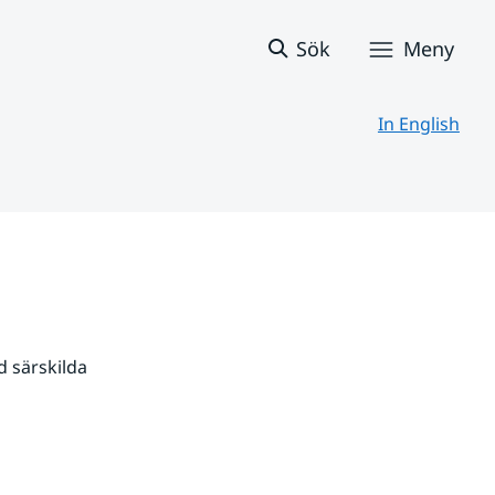
Sök
Meny
In English
 särskilda 