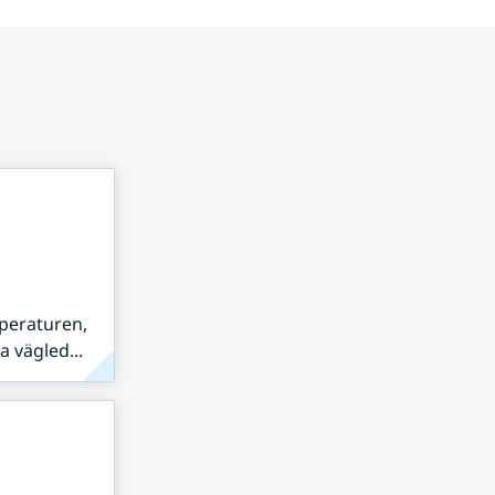
peraturen,
 vägled...