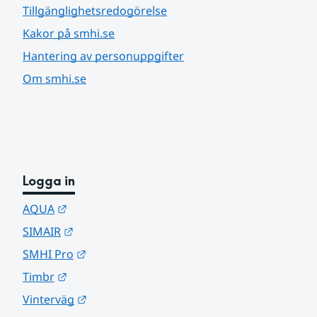
Tillgänglighetsredogörelse
Kakor på smhi.se
Hantering av personuppgifter
Om smhi.se
Logga in
Länk till annan webbplats.
AQUA
Länk till annan webbplats.
SIMAIR
Länk till annan webbplats.
SMHI Pro
Länk till annan webbplats.
Timbr
Länk till annan webbplats.
Vinterväg