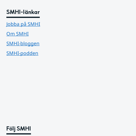
SMHI-länkar
Jobba på SMHI
Om SMHI
SMHI-bloggen
SMHI-podden
Följ SMHI