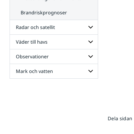
Brandriskprognoser
Radar och satellit
Väder till havs
Undersidor
för
Radar
Observationer
Undersidor
och
för
satellit
Väder
Mark och vatten
Undersidor
till
för
havs
Observationer
Undersidor
för
Mark
och
vatten
Dela sidan