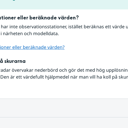
tioner eller beräknade värden?
r har inte observationsstationer, istället beräknas ett värde u
 i närheten och modelldata.
ioner eller beräknade värden?
på skurarna
radar övervakar nederbörd och gör det med hög upplösning 
Den är ett värdefullt hjälpmedel när man vill ha koll på sku