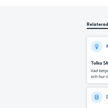
Relaterad
Tolka S
Vad bety
och hur s