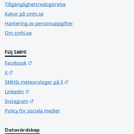
Tillgänglighetsredogörelse
Kakor på smhi.se
Hantering av personuppgifter
Om smhi.se
Följ SMHI
Länk till annan webbplats.
Facebook
Länk till annan webbplats.
X
Länk till annan webbplats.
SMHIs meteorologer på X
Länk till annan webbplats.
Linkedin
Länk till annan webbplats.
Instagram
Policy för sociala medier
Datavärdskap