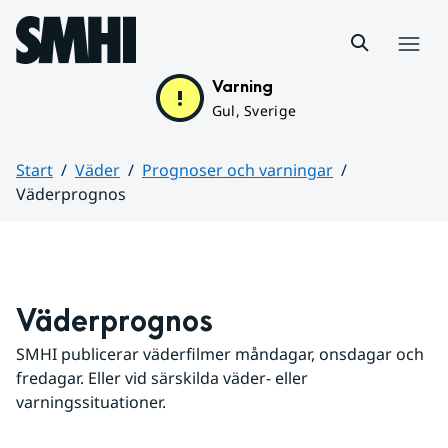
Hoppa till sidans innehåll
Meny
Varning
Gul, Sverige
Start
Väder
Prognoser och varningar
Väderprognos
Huvudinnehåll
Väderprognos
SMHI publicerar väderfilmer måndagar, onsdagar och 
fredagar. Eller vid särskilda väder- eller 
varningssituationer.