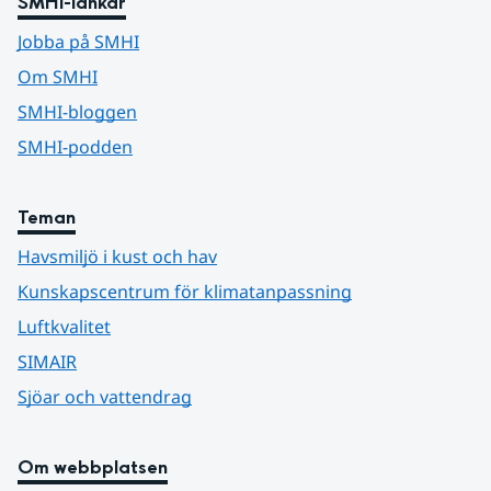
SMHI-länkar
Jobba på SMHI
Om SMHI
SMHI-bloggen
SMHI-podden
Teman
Havsmiljö i kust och hav
Kunskapscentrum för klimatanpassning
Luftkvalitet
SIMAIR
Sjöar och vattendrag
Om webbplatsen