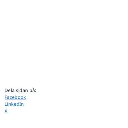
Dela sidan på
:
Dela sidan på
Facebook
Dela sidan på
LinkedIn
Dela sidan på
X