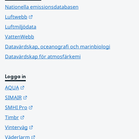
Nationella emissionsdatabasen
Länk till annan webbplats.
Luftwebb
Luftmiljödata
VattenWebb
Datavärdskap, oceanografi och marinbiologi
Datavärdskap för atmosfärkemi
Logga in
Länk till annan webbplats.
AQUA
Länk till annan webbplats.
SIMAIR
Länk till annan webbplats.
SMHI Pro
Länk till annan webbplats.
Timbr
Länk till annan webbplats.
Vinterväg
Länk till annan webbplats.
Väderlarm