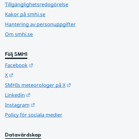
Tillgänglighetsredogörelse
Kakor på smhi.se
Hantering av personuppgifter
Om smhi.se
Följ SMHI
Länk till annan webbplats.
Facebook
Länk till annan webbplats.
X
Länk till annan webbplats.
SMHIs meteorologer på X
Länk till annan webbplats.
Linkedin
Länk till annan webbplats.
Instagram
Policy för sociala medier
Datavärdskap