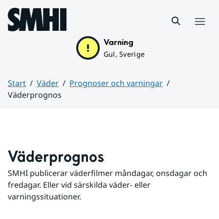
Hoppa till sidans innehåll
Meny
Varning
Gul, Sverige
Start
Väder
Prognoser och varningar
Väderprognos
Huvudinnehåll
Väderprognos
SMHI publicerar väderfilmer måndagar, onsdagar och 
fredagar. Eller vid särskilda väder- eller 
varningssituationer.