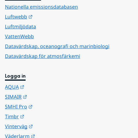
Nationella emissionsdatabasen
Länk till annan webbplats.
Luftwebb
Luftmiljödata
VattenWebb
Datavärdskap, oceanografi och marinbiologi
Datavärdskap för atmosfärkemi
Logga in
Länk till annan webbplats.
AQUA
Länk till annan webbplats.
SIMAIR
Länk till annan webbplats.
SMHI Pro
Länk till annan webbplats.
Timbr
Länk till annan webbplats.
Vinterväg
Länk till annan webbplats.
Väderlarm