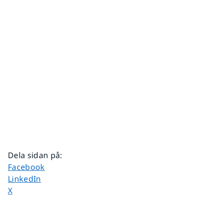
Dela sidan på
:
Dela sidan på
Facebook
Dela sidan på
LinkedIn
Dela sidan på
X