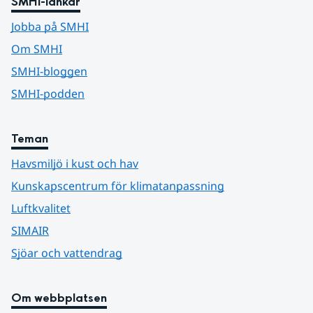
SMHI-länkar
Jobba på SMHI
Om SMHI
SMHI-bloggen
SMHI-podden
Teman
Havsmiljö i kust och hav
Kunskapscentrum för klimatanpassning
Luftkvalitet
SIMAIR
Sjöar och vattendrag
Om webbplatsen