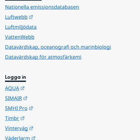
Nationella emissionsdatabasen
Länk till annan webbplats.
Luftwebb
Luftmiljödata
VattenWebb
Datavärdskap, oceanografi och marinbiologi
Datavärdskap för atmosfärkemi
Logga in
Länk till annan webbplats.
AQUA
Länk till annan webbplats.
SIMAIR
Länk till annan webbplats.
SMHI Pro
Länk till annan webbplats.
Timbr
Länk till annan webbplats.
Vinterväg
Länk till annan webbplats.
Väderlarm