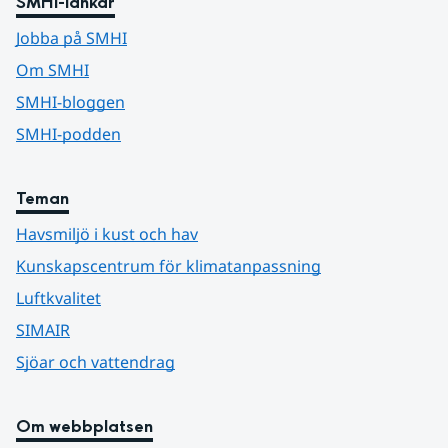
SMHI-länkar
Jobba på SMHI
Om SMHI
SMHI-bloggen
SMHI-podden
Teman
Havsmiljö i kust och hav
Kunskapscentrum för klimatanpassning
Luftkvalitet
SIMAIR
Sjöar och vattendrag
Om webbplatsen