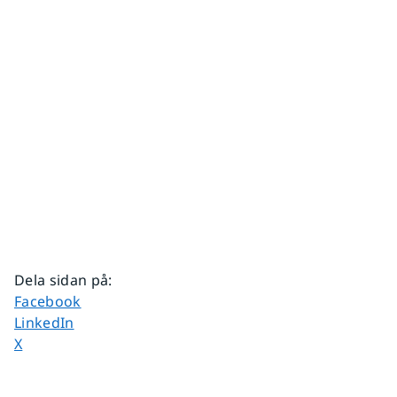
Dela sidan på
:
Dela sidan på
Facebook
Dela sidan på
LinkedIn
Dela sidan på
X