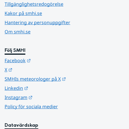
Tillgänglighetsredogörelse
Kakor på smhi.se
Hantering av personuppgifter
Om smhi.se
Följ SMHI
Länk till annan webbplats.
Facebook
Länk till annan webbplats.
X
Länk till annan webbplats.
SMHIs meteorologer på X
Länk till annan webbplats.
Linkedin
Länk till annan webbplats.
Instagram
Policy för sociala medier
Datavärdskap