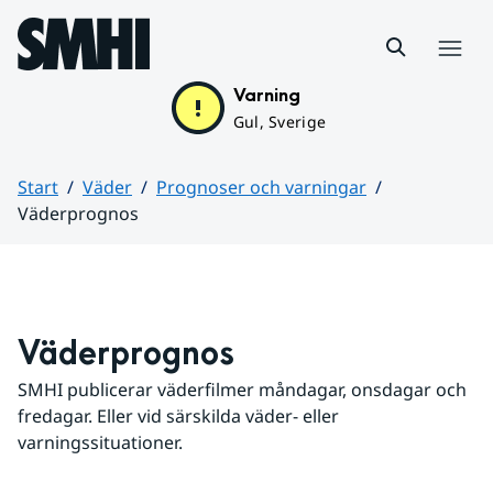
Hoppa till sidans innehåll
Meny
Varning
Gul, Sverige
Start
Väder
Prognoser och varningar
Väderprognos
Huvudinnehåll
Väderprognos
SMHI publicerar väderfilmer måndagar, onsdagar och 
fredagar. Eller vid särskilda väder- eller 
varningssituationer.