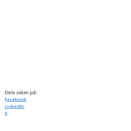
Dela sidan på
:
Dela sidan på
Facebook
Dela sidan på
LinkedIn
Dela sidan på
X