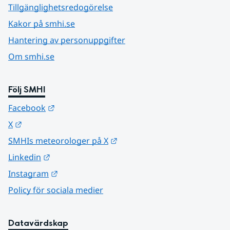
Tillgänglighetsredogörelse
Kakor på smhi.se
Hantering av personuppgifter
Om smhi.se
Följ SMHI
Länk till annan webbplats.
Facebook
Länk till annan webbplats.
X
Länk till annan webbplats.
SMHIs meteorologer på X
Länk till annan webbplats.
Linkedin
Länk till annan webbplats.
Instagram
Policy för sociala medier
Datavärdskap