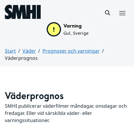
Hoppa till sidans innehåll
Meny
Varning
Gul, Sverige
Start
Väder
Prognoser och varningar
Väderprognos
Huvudinnehåll
Väderprognos
SMHI publicerar väderfilmer måndagar, onsdagar och 
fredagar. Eller vid särskilda väder- eller 
varningssituationer.