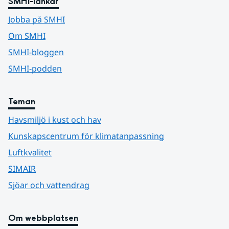
SMHI-länkar
Jobba på SMHI
Om SMHI
SMHI-bloggen
SMHI-podden
Teman
Havsmiljö i kust och hav
Kunskapscentrum för klimatanpassning
Luftkvalitet
SIMAIR
Sjöar och vattendrag
Om webbplatsen