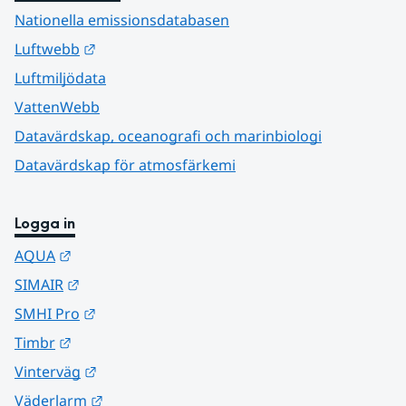
Nationella emissionsdatabasen
Länk till annan webbplats.
Luftwebb
Luftmiljödata
VattenWebb
Datavärdskap, oceanografi och marinbiologi
Datavärdskap för atmosfärkemi
Logga in
Länk till annan webbplats.
AQUA
Länk till annan webbplats.
SIMAIR
Länk till annan webbplats.
SMHI Pro
Länk till annan webbplats.
Timbr
Länk till annan webbplats.
Vinterväg
Länk till annan webbplats.
Väderlarm