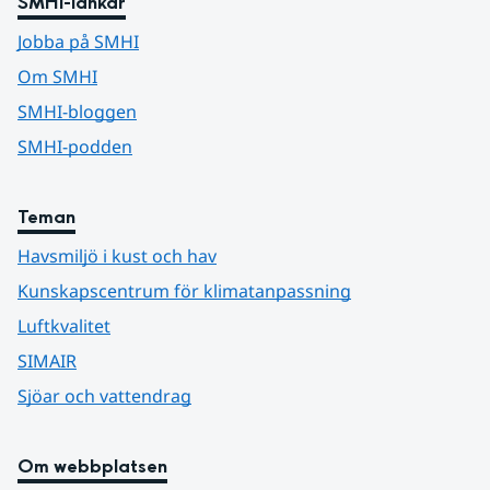
SMHI-länkar
Jobba på SMHI
Om SMHI
SMHI-bloggen
SMHI-podden
Teman
Havsmiljö i kust och hav
Kunskapscentrum för klimatanpassning
Luftkvalitet
SIMAIR
Sjöar och vattendrag
Om webbplatsen