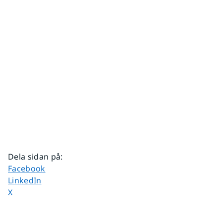
Dela sidan på
:
Dela sidan på
Facebook
Dela sidan på
LinkedIn
Dela sidan på
X