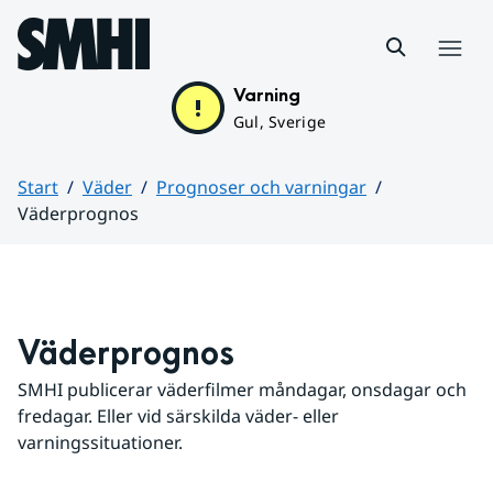
Hoppa till sidans innehåll
Meny
Varning
Gul, Sverige
Start
Väder
Prognoser och varningar
Väderprognos
Huvudinnehåll
Väderprognos
SMHI publicerar väderfilmer måndagar, onsdagar och 
fredagar. Eller vid särskilda väder- eller 
varningssituationer.