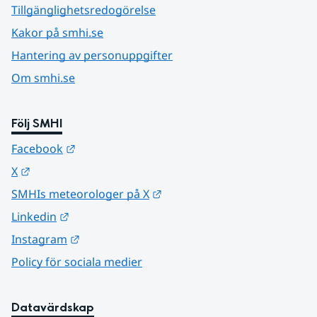
Tillgänglighetsredogörelse
Kakor på smhi.se
Hantering av personuppgifter
Om smhi.se
Följ SMHI
Länk till annan webbplats.
Facebook
Länk till annan webbplats.
X
Länk till annan webbplats.
SMHIs meteorologer på X
Länk till annan webbplats.
Linkedin
Länk till annan webbplats.
Instagram
Policy för sociala medier
Datavärdskap