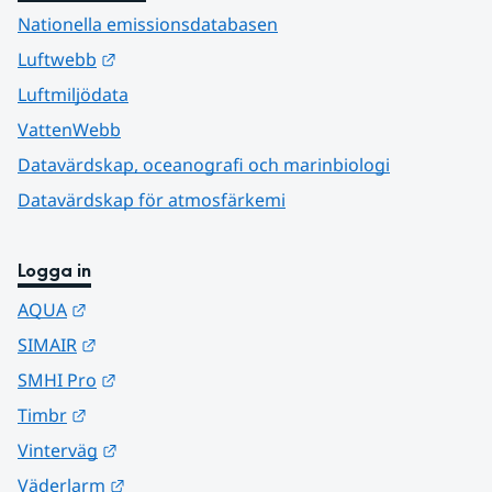
Nationella emissionsdatabasen
Länk till annan webbplats.
Luftwebb
Luftmiljödata
VattenWebb
Datavärdskap, oceanografi och marinbiologi
Datavärdskap för atmosfärkemi
Logga in
Länk till annan webbplats.
AQUA
Länk till annan webbplats.
SIMAIR
Länk till annan webbplats.
SMHI Pro
Länk till annan webbplats.
Timbr
Länk till annan webbplats.
Vinterväg
Länk till annan webbplats.
Väderlarm