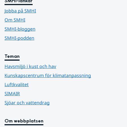
SMHI-länkar
Jobba på SMHI
Om SMHI
SMHI-bloggen
SMHI-podden
Teman
Havsmiljö i kust och hav
Kunskapscentrum för klimatanpassning
Luftkvalitet
SIMAIR
Sjöar och vattendrag
Om webbplatsen