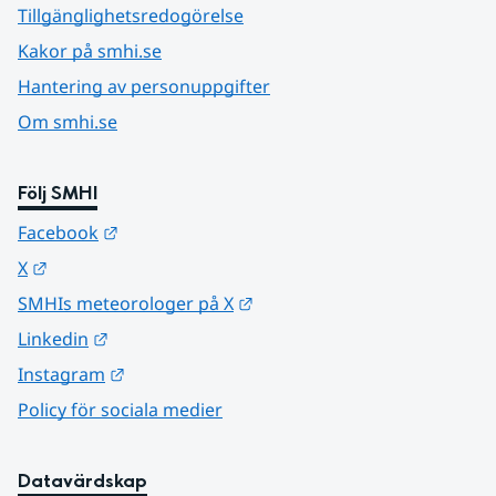
Tillgänglighetsredogörelse
Kakor på smhi.se
Hantering av personuppgifter
Om smhi.se
Följ SMHI
Länk till annan webbplats.
Facebook
Länk till annan webbplats.
X
Länk till annan webbplats.
SMHIs meteorologer på X
Länk till annan webbplats.
Linkedin
Länk till annan webbplats.
Instagram
Policy för sociala medier
Datavärdskap