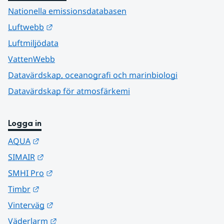
Nationella emissionsdatabasen
Länk till annan webbplats.
Luftwebb
Luftmiljödata
VattenWebb
Datavärdskap, oceanografi och marinbiologi
Datavärdskap för atmosfärkemi
Logga in
Länk till annan webbplats.
AQUA
Länk till annan webbplats.
SIMAIR
Länk till annan webbplats.
SMHI Pro
Länk till annan webbplats.
Timbr
Länk till annan webbplats.
Vinterväg
Länk till annan webbplats.
Väderlarm