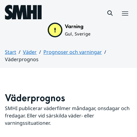
Hoppa till sidans innehåll
Meny
Varning
Gul, Sverige
Start
Väder
Prognoser och varningar
Väderprognos
Huvudinnehåll
Väderprognos
SMHI publicerar väderfilmer måndagar, onsdagar och 
fredagar. Eller vid särskilda väder- eller 
varningssituationer.