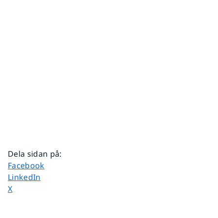
Dela sidan på
:
Dela sidan på
Facebook
Dela sidan på
LinkedIn
Dela sidan på
X