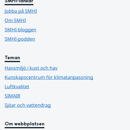
SMHI-länkar
Jobba på SMHI
Om SMHI
SMHI-bloggen
SMHI-podden
Teman
Havsmiljö i kust och hav
Kunskapscentrum för klimatanpassning
Luftkvalitet
SIMAIR
Sjöar och vattendrag
Om webbplatsen