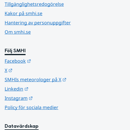
Tillgänglighetsredogörelse
Kakor på smhi.se
Hantering av personuppgifter
Om smhi.se
Följ SMHI
Länk till annan webbplats.
Facebook
Länk till annan webbplats.
X
Länk till annan webbplats.
SMHIs meteorologer på X
Länk till annan webbplats.
Linkedin
Länk till annan webbplats.
Instagram
Policy för sociala medier
Datavärdskap