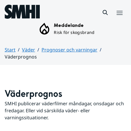
Hoppa till sidans innehåll
Meny
Meddelande
Risk för skogsbrand
Start
Väder
Prognoser och varningar
Väderprognos
Huvudinnehåll
Väderprognos
SMHI publicerar väderfilmer måndagar, onsdagar och 
fredagar. Eller vid särskilda väder- eller 
varningssituationer.