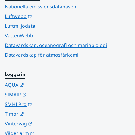
Nationella emissionsdatabasen
Länk till annan webbplats.
Luftwebb
Luftmiljödata
VattenWebb
Datavärdskap, oceanografi och marinbiologi
Datavärdskap för atmosfärkemi
Logga in
Länk till annan webbplats.
AQUA
Länk till annan webbplats.
SIMAIR
Länk till annan webbplats.
SMHI Pro
Länk till annan webbplats.
Timbr
Länk till annan webbplats.
Vinterväg
Länk till annan webbplats.
Väderlarm