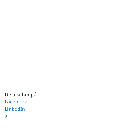
Dela sidan på
:
Dela sidan på
Facebook
Dela sidan på
LinkedIn
Dela sidan på
X