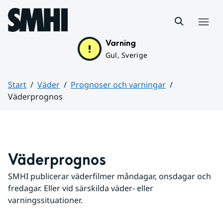
Hoppa till sidans innehåll
Meny
Varning
Gul, Sverige
Start
Väder
Prognoser och varningar
Väderprognos
Huvudinnehåll
Väderprognos
SMHI publicerar väderfilmer måndagar, onsdagar och 
fredagar. Eller vid särskilda väder- eller 
varningssituationer.