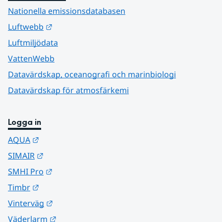
Nationella emissionsdatabasen
Länk till annan webbplats.
Luftwebb
Luftmiljödata
VattenWebb
Datavärdskap, oceanografi och marinbiologi
Datavärdskap för atmosfärkemi
Logga in
Länk till annan webbplats.
AQUA
Länk till annan webbplats.
SIMAIR
Länk till annan webbplats.
SMHI Pro
Länk till annan webbplats.
Timbr
Länk till annan webbplats.
Vinterväg
Länk till annan webbplats.
Väderlarm