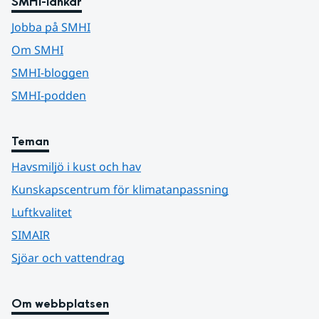
SMHI-länkar
Jobba på SMHI
Om SMHI
SMHI-bloggen
SMHI-podden
Teman
Havsmiljö i kust och hav
Kunskapscentrum för klimatanpassning
Luftkvalitet
SIMAIR
Sjöar och vattendrag
Om webbplatsen