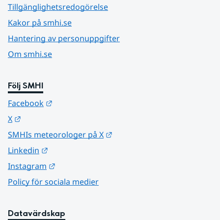
Tillgänglighetsredogörelse
Kakor på smhi.se
Hantering av personuppgifter
Om smhi.se
Följ SMHI
Länk till annan webbplats.
Facebook
Länk till annan webbplats.
X
Länk till annan webbplats.
SMHIs meteorologer på X
Länk till annan webbplats.
Linkedin
Länk till annan webbplats.
Instagram
Policy för sociala medier
Datavärdskap