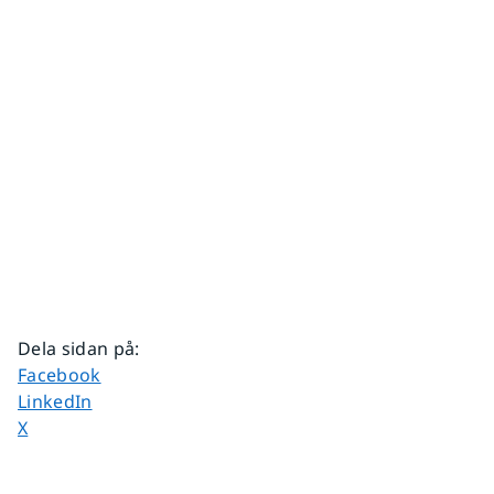
Dela sidan på
:
Dela sidan på
Facebook
Dela sidan på
LinkedIn
Dela sidan på
X