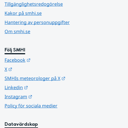
Tillgänglighetsredogörelse
Kakor på smhi.se
Hantering av personuppgifter
Om smhi.se
Följ SMHI
Länk till annan webbplats.
Facebook
Länk till annan webbplats.
X
Länk till annan webbplats.
SMHIs meteorologer på X
Länk till annan webbplats.
Linkedin
Länk till annan webbplats.
Instagram
Policy för sociala medier
Datavärdskap