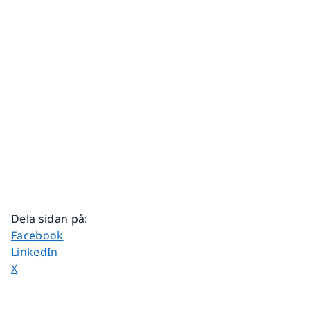
Dela sidan på
:
Dela sidan på
Facebook
Dela sidan på
LinkedIn
Dela sidan på
X