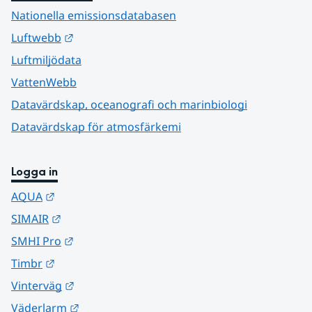
Nationella emissionsdatabasen
Länk till annan webbplats.
Luftwebb
Luftmiljödata
VattenWebb
Datavärdskap, oceanografi och marinbiologi
Datavärdskap för atmosfärkemi
Logga in
Länk till annan webbplats.
AQUA
Länk till annan webbplats.
SIMAIR
Länk till annan webbplats.
SMHI Pro
Länk till annan webbplats.
Timbr
Länk till annan webbplats.
Vinterväg
Länk till annan webbplats.
Väderlarm