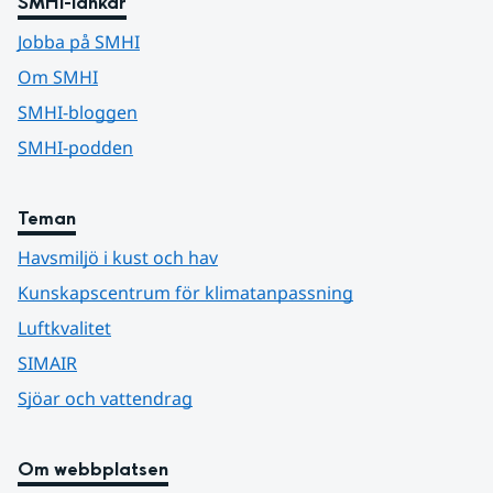
SMHI-länkar
Jobba på SMHI
Om SMHI
SMHI-bloggen
SMHI-podden
Teman
Havsmiljö i kust och hav
Kunskapscentrum för klimatanpassning
Luftkvalitet
SIMAIR
Sjöar och vattendrag
Om webbplatsen