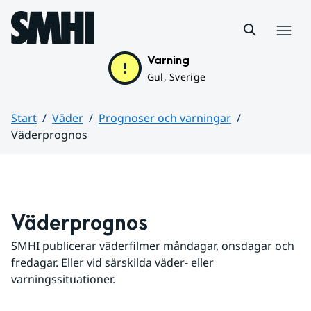
Hoppa till sidans innehåll
Meny
Varning
Gul, Sverige
Start
Väder
Prognoser och varningar
Väderprognos
Huvudinnehåll
Väderprognos
SMHI publicerar väderfilmer måndagar, onsdagar och 
fredagar. Eller vid särskilda väder- eller 
varningssituationer.