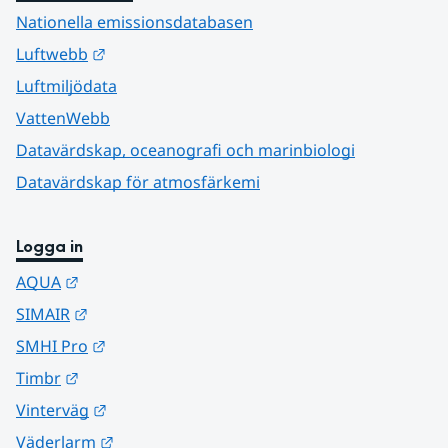
Nationella emissionsdatabasen
Länk till annan webbplats.
Luftwebb
Luftmiljödata
VattenWebb
Datavärdskap, oceanografi och marinbiologi
Datavärdskap för atmosfärkemi
Logga in
Länk till annan webbplats.
AQUA
Länk till annan webbplats.
SIMAIR
Länk till annan webbplats.
SMHI Pro
Länk till annan webbplats.
Timbr
Länk till annan webbplats.
Vinterväg
Länk till annan webbplats.
Väderlarm