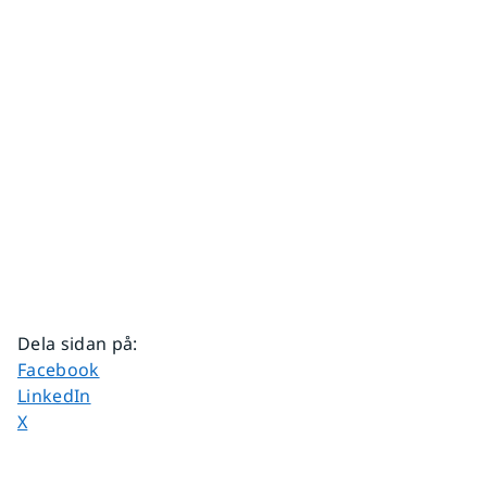
Dela sidan på
:
Dela sidan på
Facebook
Dela sidan på
LinkedIn
Dela sidan på
X