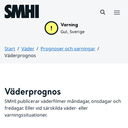
Hoppa till sidans innehåll
Meny
Varning
Gul, Sverige
Start
Väder
Prognoser och varningar
Väderprognos
Huvudinnehåll
Väderprognos
SMHI publicerar väderfilmer måndagar, onsdagar och 
fredagar. Eller vid särskilda väder- eller 
varningssituationer.