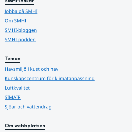
SMHI-länkar
Jobba på SMHI
Om SMHI
SMHI-bloggen
SMHI-podden
Teman
Havsmiljö i kust och hav
Kunskapscentrum för klimatanpassning
Luftkvalitet
SIMAIR
Sjöar och vattendrag
Om webbplatsen