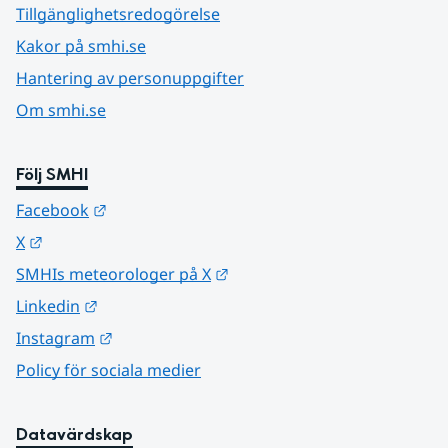
Tillgänglighetsredogörelse
Kakor på smhi.se
Hantering av personuppgifter
Om smhi.se
Följ SMHI
Länk till annan webbplats.
Facebook
Länk till annan webbplats.
X
Länk till annan webbplats.
SMHIs meteorologer på X
Länk till annan webbplats.
Linkedin
Länk till annan webbplats.
Instagram
Policy för sociala medier
Datavärdskap