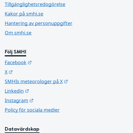
Tillgänglighetsredogörelse
Kakor på smhi.se
Hantering av personuppgifter
Om smhi.se
Följ SMHI
Länk till annan webbplats.
Facebook
Länk till annan webbplats.
X
Länk till annan webbplats.
SMHIs meteorologer på X
Länk till annan webbplats.
Linkedin
Länk till annan webbplats.
Instagram
Policy för sociala medier
Datavärdskap