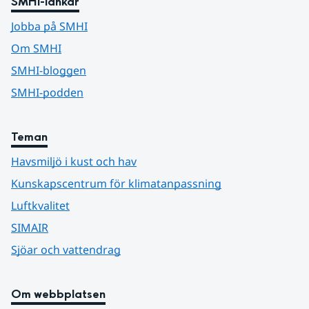
SMHI-länkar
Jobba på SMHI
Om SMHI
SMHI-bloggen
SMHI-podden
Teman
Havsmiljö i kust och hav
Kunskapscentrum för klimatanpassning
Luftkvalitet
SIMAIR
Sjöar och vattendrag
Om webbplatsen