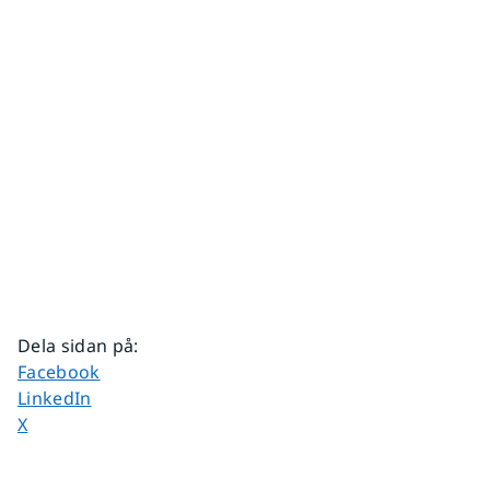
Dela sidan på
:
Dela sidan på
Facebook
Dela sidan på
LinkedIn
Dela sidan på
X