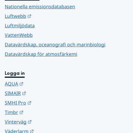
Nationella emissionsdatabasen
Länk till annan webbplats.
Luftwebb
Luftmiljödata
VattenWebb
Datavärdskap, oceanografi och marinbiologi
Datavärdskap för atmosfärkemi
Logga in
Länk till annan webbplats.
AQUA
Länk till annan webbplats.
SIMAIR
Länk till annan webbplats.
SMHI Pro
Länk till annan webbplats.
Timbr
Länk till annan webbplats.
Vinterväg
Länk till annan webbplats.
Väderlarm