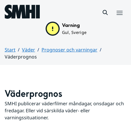
Hoppa till sidans innehåll
Meny
Varning
Gul, Sverige
Start
Väder
Prognoser och varningar
Väderprognos
Huvudinnehåll
Väderprognos
SMHI publicerar väderfilmer måndagar, onsdagar och 
fredagar. Eller vid särskilda väder- eller 
varningssituationer.