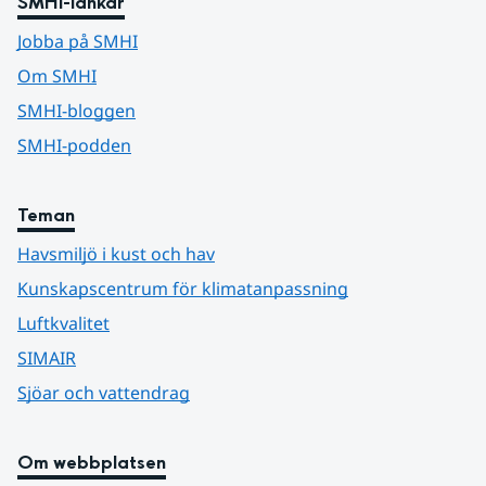
SMHI-länkar
Jobba på SMHI
Om SMHI
SMHI-bloggen
SMHI-podden
Teman
Havsmiljö i kust och hav
Kunskapscentrum för klimatanpassning
Luftkvalitet
SIMAIR
Sjöar och vattendrag
Om webbplatsen