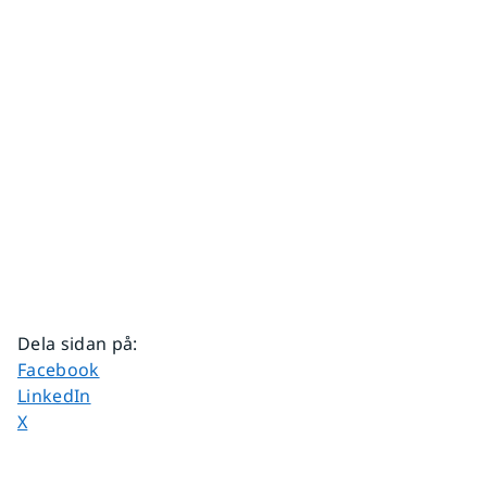
Dela sidan på
:
Dela sidan på
Facebook
Dela sidan på
LinkedIn
Dela sidan på
X