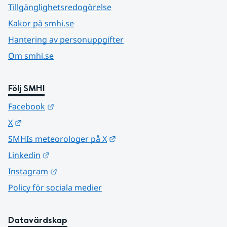
Tillgänglighetsredogörelse
Kakor på smhi.se
Hantering av personuppgifter
Om smhi.se
Följ SMHI
Länk till annan webbplats.
Facebook
Länk till annan webbplats.
X
Länk till annan webbplats.
SMHIs meteorologer på X
Länk till annan webbplats.
Linkedin
Länk till annan webbplats.
Instagram
Policy för sociala medier
Datavärdskap