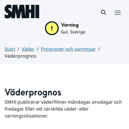
Hoppa till sidans innehåll
Meny
Varning
Gul, Sverige
Start
Väder
Prognoser och varningar
Väderprognos
Huvudinnehåll
Väderprognos
SMHI publicerar väderfilmer måndagar, onsdagar och 
fredagar. Eller vid särskilda väder- eller 
varningssituationer.