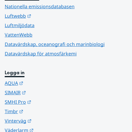
Nationella emissionsdatabasen
Länk till annan webbplats.
Luftwebb
Luftmiljödata
VattenWebb
Datavärdskap, oceanografi och marinbiologi
Datavärdskap för atmosfärkemi
Logga in
Länk till annan webbplats.
AQUA
Länk till annan webbplats.
SIMAIR
Länk till annan webbplats.
SMHI Pro
Länk till annan webbplats.
Timbr
Länk till annan webbplats.
Vinterväg
Länk till annan webbplats.
Väderlarm