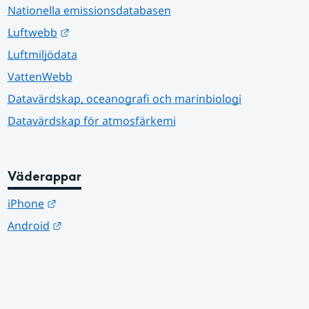
Nationella emissionsdatabasen
Länk till annan webbplats.
Luftwebb
Luftmiljödata
VattenWebb
Datavärdskap, oceanografi och marinbiologi
Datavärdskap för atmosfärkemi
Väderappar
Länk till annan webbplats.
iPhone
Länk till annan webbplats.
Android