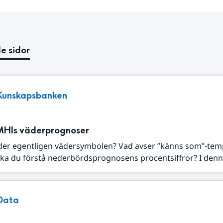
e sidor
Kunskapsbanken
MHIs väderprognoser
der egentligen vädersymbolen? Vad avser ”känns som”-tem
ka du förstå nederbördsprognosens procentsiffror? I denna
Data