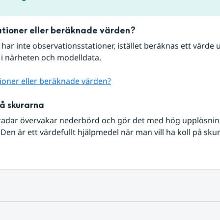
tioner eller beräknade värden?
r har inte observationsstationer, istället beräknas ett värde u
 i närheten och modelldata.
ioner eller beräknade värden?
på skurarna
radar övervakar nederbörd och gör det med hög upplösning 
Den är ett värdefullt hjälpmedel när man vill ha koll på sku