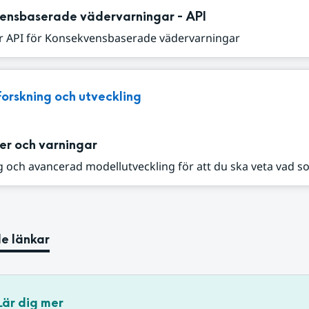
ensbaserade vädervarningar - API
r API för Konsekvensbaserade vädervarningar
Forskning och utveckling
er och varningar
 och avancerad modellutveckling för att du ska veta vad s
e länkar
Lär dig mer