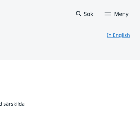
Sök
Meny
In English
 särskilda 