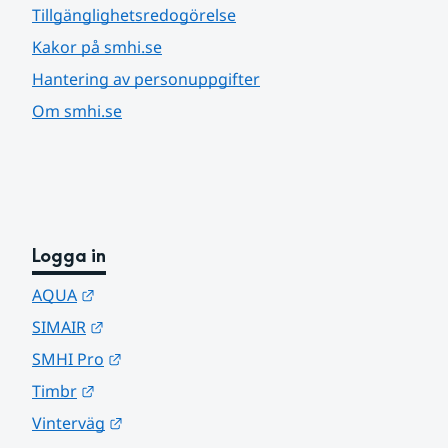
Tillgänglighetsredogörelse
Kakor på smhi.se
Hantering av personuppgifter
Om smhi.se
Logga in
Länk till annan webbplats.
AQUA
Länk till annan webbplats.
SIMAIR
Länk till annan webbplats.
SMHI Pro
Länk till annan webbplats.
Timbr
Länk till annan webbplats.
Vinterväg