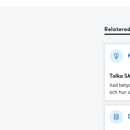
Relaterad
Tolka S
Vad bety
och hur s