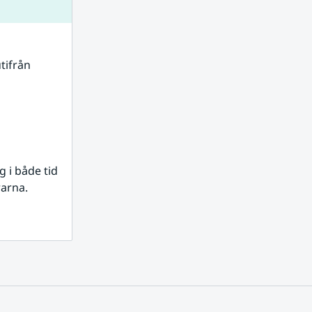
tifrån 
i både tid 
rarna.