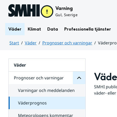
Hoppa till sidans innehåll
Varning
Gul, Sverige
Väder
Klimat
Data
Professionella tjänster
Start
Väder
Prognoser och varningar
Väderpr
varningar
och
Huvudinnehåll
Prognoser
för
Undersidor
Väder
Väde
Prognoser och varningar
SMHI public
Varningar och meddelanden
väder- eller
Väderprognos
Meteorologens kommentar