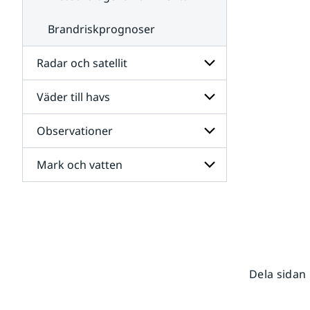
Brandriskprognoser
Radar och satellit
Väder till havs
Undersidor
för
Radar
Observationer
Undersidor
och
för
satellit
Väder
Mark och vatten
Undersidor
till
för
havs
Observationer
Undersidor
för
Mark
och
vatten
Dela sidan