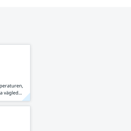
peraturen,
 vägled...