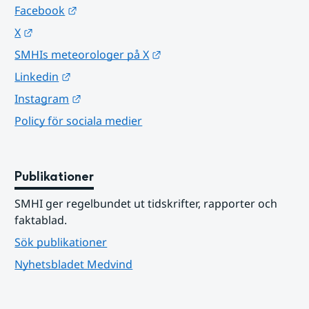
Länk till annan webbplats.
Facebook
Länk till annan webbplats.
X
Länk till annan webbplats.
SMHIs meteorologer på X
Länk till annan webbplats.
Linkedin
Länk till annan webbplats.
Instagram
Policy för sociala medier
Publikationer
SMHI ger regelbundet ut tidskrifter, rapporter och 
faktablad.
Sök publikationer
Nyhetsbladet Medvind