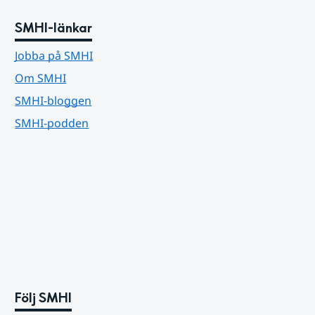
SMHI-länkar
Jobba på SMHI
Om SMHI
SMHI-bloggen
SMHI-podden
Följ SMHI