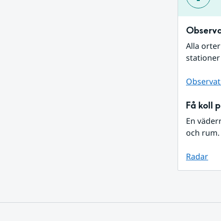
Observa
Alla orte
stationer
Observat
Få koll 
En väder
och rum. 
Radar