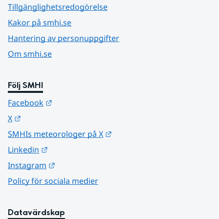
Tillgänglighetsredogörelse
Kakor på smhi.se
Hantering av personuppgifter
Om smhi.se
Följ SMHI
Länk till annan webbplats.
Facebook
Länk till annan webbplats.
X
Länk till annan webbplats.
SMHIs meteorologer på X
Länk till annan webbplats.
Linkedin
Länk till annan webbplats.
Instagram
Policy för sociala medier
Datavärdskap