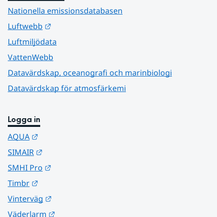
Nationella emissionsdatabasen
Länk till annan webbplats.
Luftwebb
Luftmiljödata
VattenWebb
Datavärdskap, oceanografi och marinbiologi
Datavärdskap för atmosfärkemi
Logga in
Länk till annan webbplats.
AQUA
Länk till annan webbplats.
SIMAIR
Länk till annan webbplats.
SMHI Pro
Länk till annan webbplats.
Timbr
Länk till annan webbplats.
Vinterväg
Länk till annan webbplats.
Väderlarm