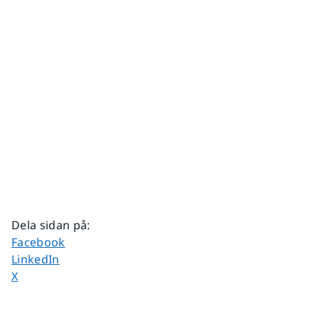
Dela sidan på
:
Dela sidan på
Facebook
Dela sidan på
LinkedIn
Dela sidan på
X