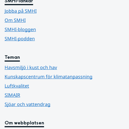
SMHI-länkar
Jobba på SMHI
Om SMHI
SMHI-bloggen
SMHI-podden
Teman
Havsmiljö i kust och hav
Kunskapscentrum för klimatanpassning
Luftkvalitet
SIMAIR
Sjöar och vattendrag
Om webbplatsen