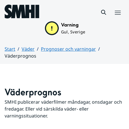
Hoppa till sidans innehåll
Meny
Varning
Gul, Sverige
Start
Väder
Prognoser och varningar
Väderprognos
Huvudinnehåll
Väderprognos
SMHI publicerar väderfilmer måndagar, onsdagar och 
fredagar. Eller vid särskilda väder- eller 
varningssituationer.