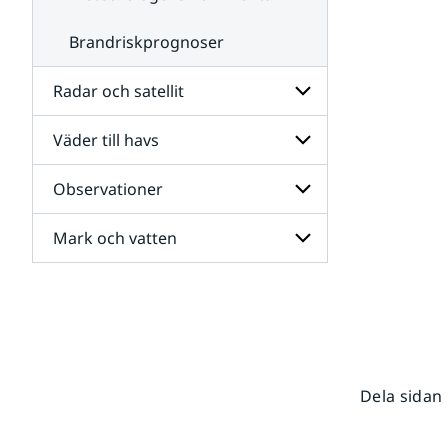
Brandriskprognoser
Radar och satellit
Väder till havs
Undersidor
för
Radar
Observationer
Undersidor
och
för
satellit
Väder
Mark och vatten
Undersidor
till
för
havs
Observationer
Undersidor
för
Mark
och
vatten
Dela sidan