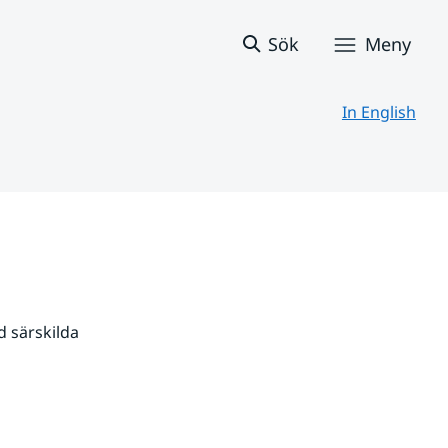
Sök
Meny
In English
 särskilda 