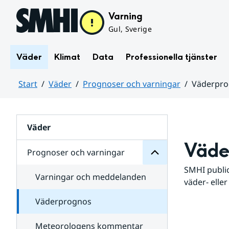
Hoppa till sidans innehåll
Varning
Gul, Sverige
Väder
Klimat
Data
Professionella tjänster
Start
Väder
Prognoser och varningar
Väderpr
varningar
och
Huvudinnehåll
Prognoser
för
Undersidor
Väder
Väde
Prognoser och varningar
SMHI public
Varningar och meddelanden
väder- eller
Väderprognos
Meteorologens kommentar