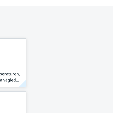
peraturen,
 vägled...