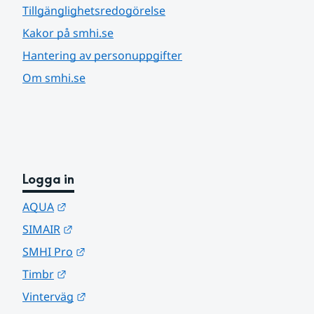
Tillgänglighetsredogörelse
Kakor på smhi.se
Hantering av personuppgifter
Om smhi.se
Logga in
Länk till annan webbplats.
AQUA
Länk till annan webbplats.
SIMAIR
Länk till annan webbplats.
SMHI Pro
Länk till annan webbplats.
Timbr
Länk till annan webbplats.
Vinterväg