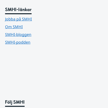
SMHI-länkar
Jobba på SMHI
Om SMHI
SMHI-bloggen
SMHI-podden
Följ SMHI