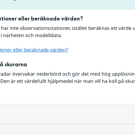
tioner eller beräknade värden?
r har inte observationsstationer, istället beräknas ett värde u
 i närheten och modelldata.
ioner eller beräknade värden?
på skurarna
radar övervakar nederbörd och gör det med hög upplösning 
Den är ett värdefullt hjälpmedel när man vill ha koll på sku