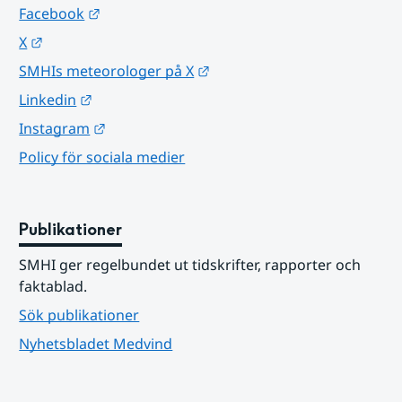
Länk till annan webbplats.
Facebook
Länk till annan webbplats.
X
Länk till annan webbplats.
SMHIs meteorologer på X
Länk till annan webbplats.
Linkedin
Länk till annan webbplats.
Instagram
Policy för sociala medier
Publikationer
SMHI ger regelbundet ut tidskrifter, rapporter och 
faktablad.
Sök publikationer
Nyhetsbladet Medvind