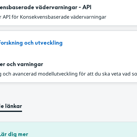
ensbaserade vädervarningar - API
r API för Konsekvensbaserade vädervarningar
Forskning och utveckling
er och varningar
 och avancerad modellutveckling för att du ska veta vad s
e länkar
Lär dig mer