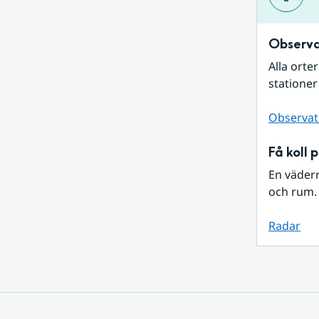
Observa
Alla orte
stationer
Observat
Få koll 
En väder
och rum. 
Radar