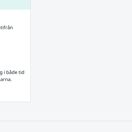
tifrån 
i både tid 
rarna.