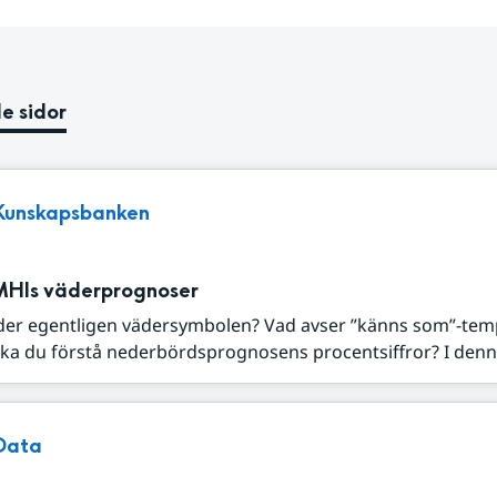
e sidor
Kunskapsbanken
MHIs väderprognoser
der egentligen vädersymbolen? Vad avser ”känns som”-tem
ka du förstå nederbördsprognosens procentsiffror? I denna
Data