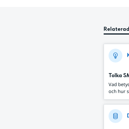
Relaterad
Tolka S
Vad bety
och hur s