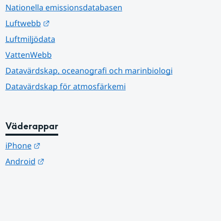
Nationella emissionsdatabasen
Länk till annan webbplats.
Luftwebb
Luftmiljödata
VattenWebb
Datavärdskap, oceanografi och marinbiologi
Datavärdskap för atmosfärkemi
Väderappar
Länk till annan webbplats.
iPhone
Länk till annan webbplats.
Android