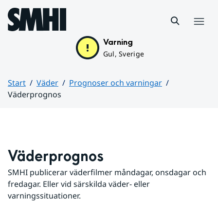
Hoppa till sidans innehåll
Meny
Varning
Gul, Sverige
Start
Väder
Prognoser och varningar
Väderprognos
Huvudinnehåll
Väderprognos
SMHI publicerar väderfilmer måndagar, onsdagar och 
fredagar. Eller vid särskilda väder- eller 
varningssituationer.