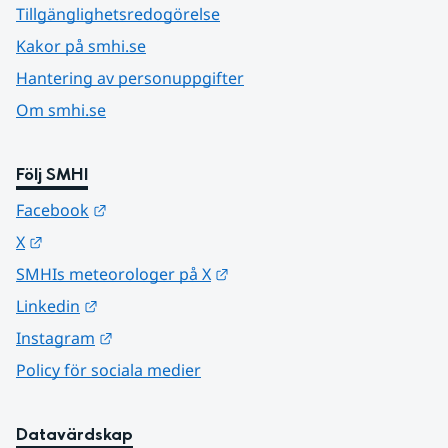
Tillgänglighetsredogörelse
Kakor på smhi.se
Hantering av personuppgifter
Om smhi.se
Följ SMHI
Länk till annan webbplats.
Facebook
Länk till annan webbplats.
X
Länk till annan webbplats.
SMHIs meteorologer på X
Länk till annan webbplats.
Linkedin
Länk till annan webbplats.
Instagram
Policy för sociala medier
Datavärdskap