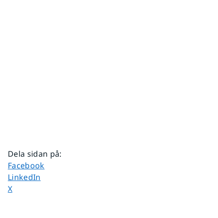
Dela sidan på
:
Dela sidan på
Facebook
Dela sidan på
LinkedIn
Dela sidan på
X