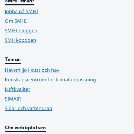
SMHI-länkar
Jobba på SMHI
Om SMHI
SMHI-bloggen
SMHI-podden
Teman
Havsmiljö i kust och hav
Kunskapscentrum för klimatanpassning
Luftkvalitet
SIMAIR
Sjöar och vattendrag
Om webbplatsen