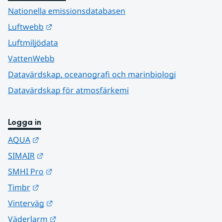
Nationella emissionsdatabasen
Länk till annan webbplats.
Luftwebb
Luftmiljödata
VattenWebb
Datavärdskap, oceanografi och marinbiologi
Datavärdskap för atmosfärkemi
Logga in
Länk till annan webbplats.
AQUA
Länk till annan webbplats.
SIMAIR
Länk till annan webbplats.
SMHI Pro
Länk till annan webbplats.
Timbr
Länk till annan webbplats.
Vinterväg
Länk till annan webbplats.
Väderlarm