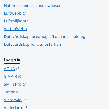
Nationella emissionsdatabasen
Länk till annan webbplats.
Luftwebb
Luftmiljödata
VattenWebb
Datavärdskap, oceanografi och marinbiologi
Datavärdskap för atmosfärkemi
Logga in
Länk till annan webbplats.
AQUA
Länk till annan webbplats.
SIMAIR
Länk till annan webbplats.
SMHI Pro
Länk till annan webbplats.
Timbr
Länk till annan webbplats.
Vinterväg
Länk till annan webbplats.
Väderlarm