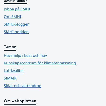
SMHI-länkar
Jobba på SMHI
Om SMHI
SMHI-bloggen
SMHI-podden
Teman
Havsmiljö i kust och hav
Kunskapscentrum för klimatanpassning
Luftkvalitet
SIMAIR
Sjöar och vattendrag
Om webbplatsen