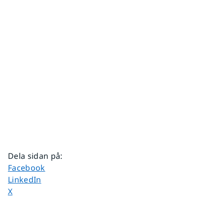
Dela sidan på
:
Dela sidan på
Facebook
Dela sidan på
LinkedIn
Dela sidan på
X