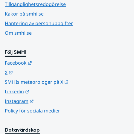
Tillgänglighetsredogörelse
Kakor på smhi.se
Hantering av personuppgifter
Om smhi.se
Följ SMHI
Länk till annan webbplats.
Facebook
Länk till annan webbplats.
X
Länk till annan webbplats.
SMHIs meteorologer på X
Länk till annan webbplats.
Linkedin
Länk till annan webbplats.
Instagram
Policy för sociala medier
Datavärdskap