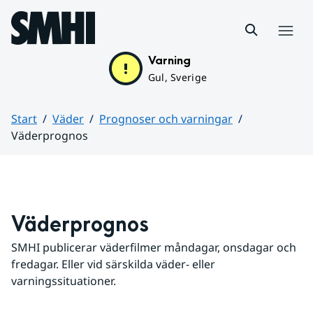
Hoppa till sidans innehåll
Meny
Varning
Gul, Sverige
Start
Väder
Prognoser och varningar
Väderprognos
Huvudinnehåll
Väderprognos
SMHI publicerar väderfilmer måndagar, onsdagar och 
fredagar. Eller vid särskilda väder- eller 
varningssituationer.