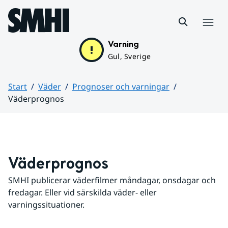
Hoppa till sidans innehåll
Meny
Varning
Gul, Sverige
Start
Väder
Prognoser och varningar
Väderprognos
Huvudinnehåll
Väderprognos
SMHI publicerar väderfilmer måndagar, onsdagar och 
fredagar. Eller vid särskilda väder- eller 
varningssituationer.