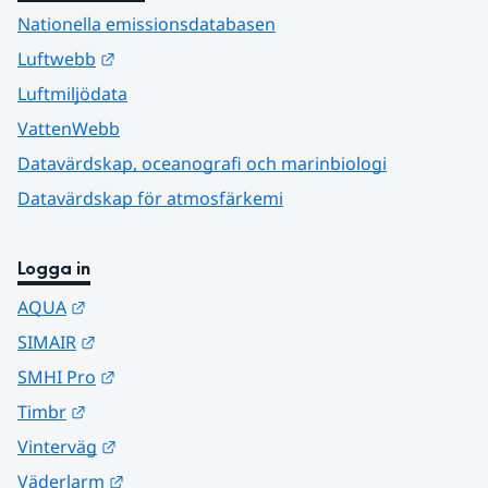
Nationella emissionsdatabasen
Länk till annan webbplats.
Luftwebb
Luftmiljödata
VattenWebb
Datavärdskap, oceanografi och marinbiologi
Datavärdskap för atmosfärkemi
Logga in
Länk till annan webbplats.
AQUA
Länk till annan webbplats.
SIMAIR
Länk till annan webbplats.
SMHI Pro
Länk till annan webbplats.
Timbr
Länk till annan webbplats.
Vinterväg
Länk till annan webbplats.
Väderlarm