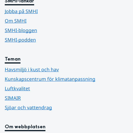
SMHI-länkar
Jobba på SMHI
Om SMHI
SMHI-bloggen
SMHI-podden
Teman
Havsmiljö i kust och hav
Kunskapscentrum för klimatanpassning
Luftkvalitet
SIMAIR
Sjöar och vattendrag
Om webbplatsen