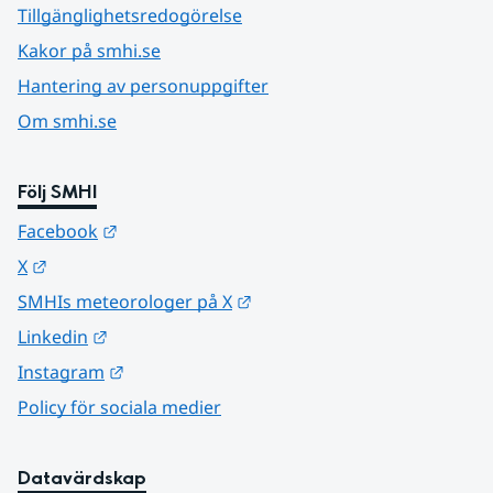
Tillgänglighetsredogörelse
Kakor på smhi.se
Hantering av personuppgifter
Om smhi.se
Följ SMHI
Länk till annan webbplats.
Facebook
Länk till annan webbplats.
X
Länk till annan webbplats.
SMHIs meteorologer på X
Länk till annan webbplats.
Linkedin
Länk till annan webbplats.
Instagram
Policy för sociala medier
Datavärdskap