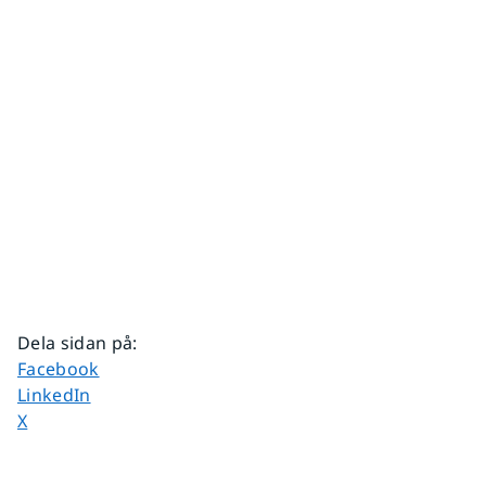
Dela sidan på
:
Dela sidan på
Facebook
Dela sidan på
LinkedIn
Dela sidan på
X