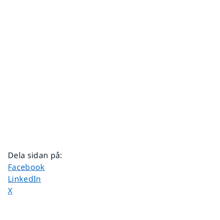
Dela sidan på
:
Dela sidan på
Facebook
Dela sidan på
LinkedIn
Dela sidan på
X