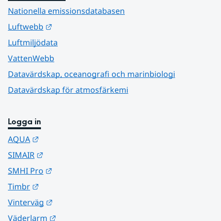
Nationella emissionsdatabasen
Länk till annan webbplats.
Luftwebb
Luftmiljödata
VattenWebb
Datavärdskap, oceanografi och marinbiologi
Datavärdskap för atmosfärkemi
Logga in
Länk till annan webbplats.
AQUA
Länk till annan webbplats.
SIMAIR
Länk till annan webbplats.
SMHI Pro
Länk till annan webbplats.
Timbr
Länk till annan webbplats.
Vinterväg
Länk till annan webbplats.
Väderlarm