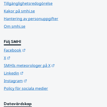
Tillgänglighetsredogörelse
Kakor på smhi.se
Hantering av personuppgifter
Om smhi.se
Följ SMHI
Länk till annan webbplats.
Facebook
Länk till annan webbplats.
X
Länk till annan webbplats.
SMHIs meteorologer på X
Länk till annan webbplats.
Linkedin
Länk till annan webbplats.
Instagram
Policy för sociala medier
Datavärdskap