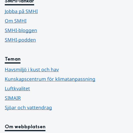
SMHI-länkar
Jobba på SMHI
Om SMHI
SMHI-bloggen
SMHI-podden
Teman
Havsmiljö i kust och hav
Kunskapscentrum för klimatanpassning
Luftkvalitet
SIMAIR
Sjöar och vattendrag
Om webbplatsen