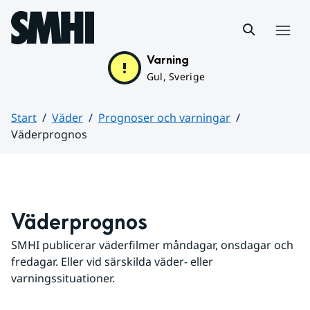
Hoppa till sidans innehåll
Meny
Varning
Gul, Sverige
Start
Väder
Prognoser och varningar
Väderprognos
Huvudinnehåll
Väderprognos
SMHI publicerar väderfilmer måndagar, onsdagar och 
fredagar. Eller vid särskilda väder- eller 
varningssituationer.