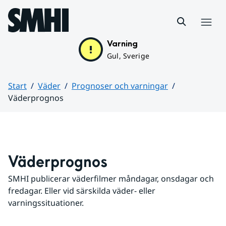
Hoppa till sidans innehåll
Meny
Varning
Gul, Sverige
Start
Väder
Prognoser och varningar
Väderprognos
Huvudinnehåll
Väderprognos
SMHI publicerar väderfilmer måndagar, onsdagar och 
fredagar. Eller vid särskilda väder- eller 
varningssituationer.