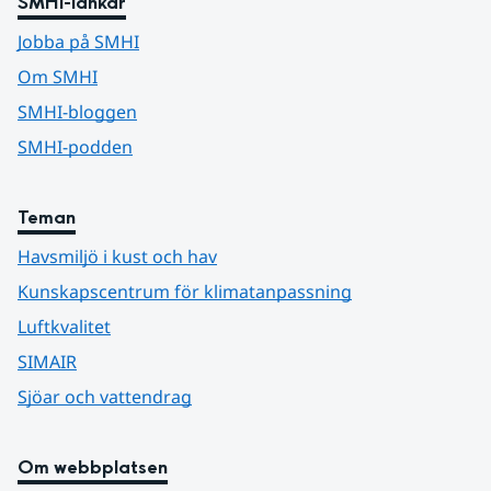
SMHI-länkar
Jobba på SMHI
Om SMHI
SMHI-bloggen
SMHI-podden
Teman
Havsmiljö i kust och hav
Kunskapscentrum för klimatanpassning
Luftkvalitet
SIMAIR
Sjöar och vattendrag
Om webbplatsen