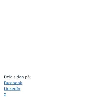
Dela sidan på
:
Dela sidan på
Facebook
Dela sidan på
LinkedIn
Dela sidan på
X