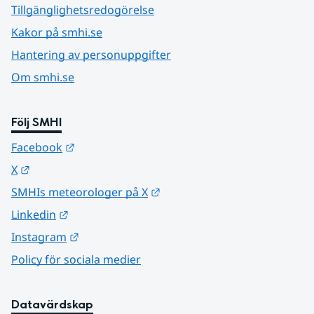
Tillgänglighetsredogörelse
Kakor på smhi.se
Hantering av personuppgifter
Om smhi.se
Följ SMHI
Länk till annan webbplats.
Facebook
Länk till annan webbplats.
X
Länk till annan webbplats.
SMHIs meteorologer på X
Länk till annan webbplats.
Linkedin
Länk till annan webbplats.
Instagram
Policy för sociala medier
Datavärdskap