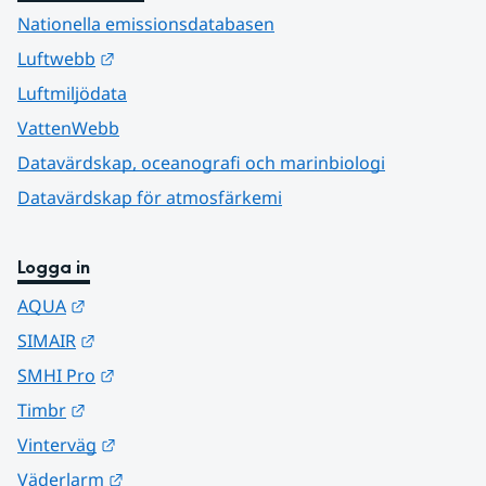
Nationella emissionsdatabasen
Länk till annan webbplats.
Luftwebb
Luftmiljödata
VattenWebb
Datavärdskap, oceanografi och marinbiologi
Datavärdskap för atmosfärkemi
Logga in
Länk till annan webbplats.
AQUA
Länk till annan webbplats.
SIMAIR
Länk till annan webbplats.
SMHI Pro
Länk till annan webbplats.
Timbr
Länk till annan webbplats.
Vinterväg
Länk till annan webbplats.
Väderlarm