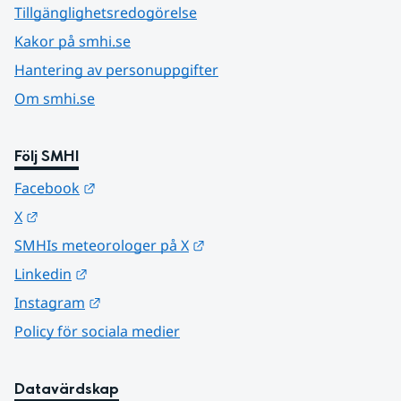
Tillgänglighetsredogörelse
Kakor på smhi.se
Hantering av personuppgifter
Om smhi.se
Följ SMHI
Länk till annan webbplats.
Facebook
Länk till annan webbplats.
X
Länk till annan webbplats.
SMHIs meteorologer på X
Länk till annan webbplats.
Linkedin
Länk till annan webbplats.
Instagram
Policy för sociala medier
Datavärdskap