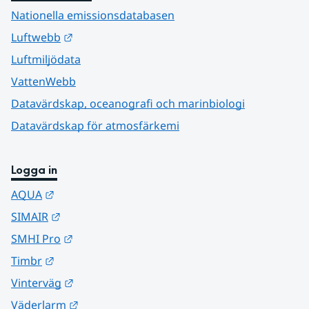
Nationella emissionsdatabasen
Länk till annan webbplats.
Luftwebb
Luftmiljödata
VattenWebb
Datavärdskap, oceanografi och marinbiologi
Datavärdskap för atmosfärkemi
Logga in
Länk till annan webbplats.
AQUA
Länk till annan webbplats.
SIMAIR
Länk till annan webbplats.
SMHI Pro
Länk till annan webbplats.
Timbr
Länk till annan webbplats.
Vinterväg
Länk till annan webbplats.
Väderlarm