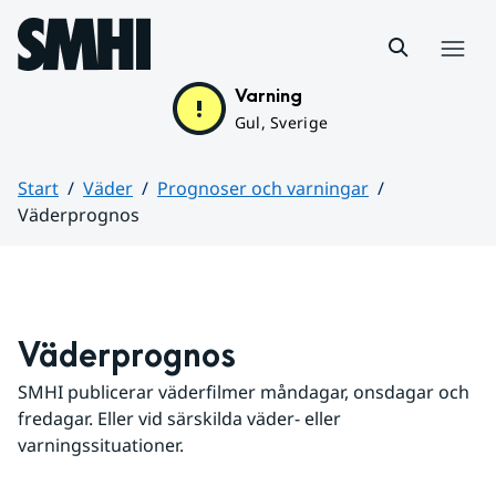
Hoppa till sidans innehåll
Meny
Varning
Gul, Sverige
Start
Väder
Prognoser och varningar
Väderprognos
Huvudinnehåll
Väderprognos
SMHI publicerar väderfilmer måndagar, onsdagar och 
fredagar. Eller vid särskilda väder- eller 
varningssituationer.