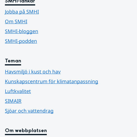
SMHI-länkar
Jobba på SMHI
Om SMHI
SMHI-bloggen
SMHI-podden
Teman
Havsmiljö i kust och hav
Kunskapscentrum för klimatanpassning
Luftkvalitet
SIMAIR
Sjöar och vattendrag
Om webbplatsen