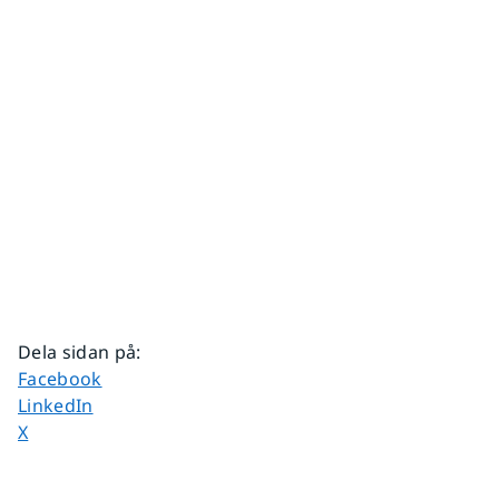
Dela sidan på
:
Dela sidan på
Facebook
Dela sidan på
LinkedIn
Dela sidan på
X