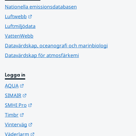
Nationella emissionsdatabasen
Länk till annan webbplats.
Luftwebb
Luftmiljödata
VattenWebb
Datavärdskap, oceanografi och marinbiologi
Datavärdskap för atmosfärkemi
Logga in
Länk till annan webbplats.
AQUA
Länk till annan webbplats.
SIMAIR
Länk till annan webbplats.
SMHI Pro
Länk till annan webbplats.
Timbr
Länk till annan webbplats.
Vinterväg
Länk till annan webbplats.
Väderlarm