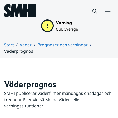
Hoppa till sidans innehåll
Meny
Varning
Gul, Sverige
Start
Väder
Prognoser och varningar
Väderprognos
Huvudinnehåll
Väderprognos
SMHI publicerar väderfilmer måndagar, onsdagar och 
fredagar. Eller vid särskilda väder- eller 
varningssituationer.