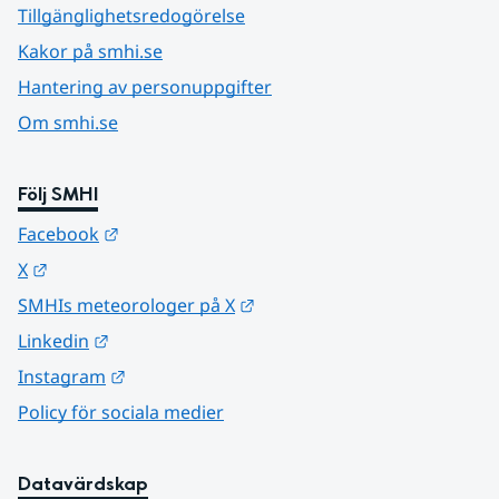
Tillgänglighetsredogörelse
Kakor på smhi.se
Hantering av personuppgifter
Om smhi.se
Följ SMHI
Länk till annan webbplats.
Facebook
Länk till annan webbplats.
X
Länk till annan webbplats.
SMHIs meteorologer på X
Länk till annan webbplats.
Linkedin
Länk till annan webbplats.
Instagram
Policy för sociala medier
Datavärdskap