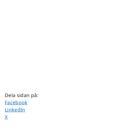
Dela sidan på
:
Dela sidan på
Facebook
Dela sidan på
LinkedIn
Dela sidan på
X