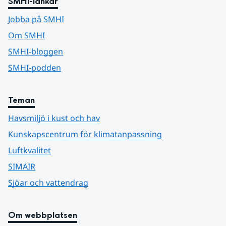
SMHI-länkar
Jobba på SMHI
Om SMHI
SMHI-bloggen
SMHI-podden
Teman
Havsmiljö i kust och hav
Kunskapscentrum för klimatanpassning
Luftkvalitet
SIMAIR
Sjöar och vattendrag
Om webbplatsen