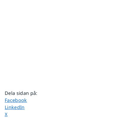
Dela sidan på
:
Dela sidan på
Facebook
Dela sidan på
LinkedIn
Dela sidan på
X