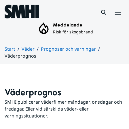
Hoppa till sidans innehåll
Meny
Meddelande
Risk för skogsbrand
Start
Väder
Prognoser och varningar
Väderprognos
Huvudinnehåll
Väderprognos
SMHI publicerar väderfilmer måndagar, onsdagar och 
fredagar. Eller vid särskilda väder- eller 
varningssituationer.