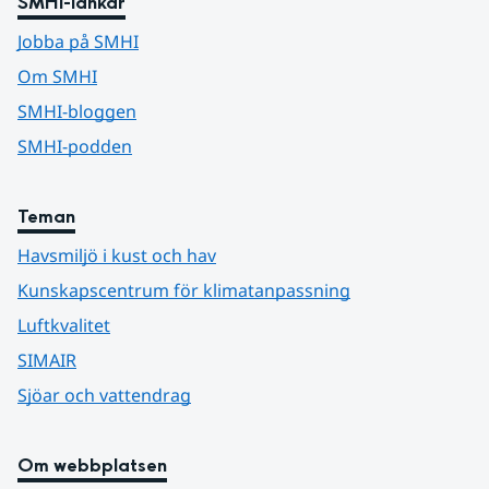
SMHI-länkar
Jobba på SMHI
Om SMHI
SMHI-bloggen
SMHI-podden
Teman
Havsmiljö i kust och hav
Kunskapscentrum för klimatanpassning
Luftkvalitet
SIMAIR
Sjöar och vattendrag
Om webbplatsen