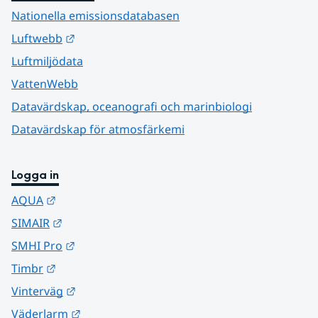
Nationella emissionsdatabasen
Länk till annan webbplats.
Luftwebb
Luftmiljödata
VattenWebb
Datavärdskap, oceanografi och marinbiologi
Datavärdskap för atmosfärkemi
Logga in
Länk till annan webbplats.
AQUA
Länk till annan webbplats.
SIMAIR
Länk till annan webbplats.
SMHI Pro
Länk till annan webbplats.
Timbr
Länk till annan webbplats.
Vinterväg
Länk till annan webbplats.
Väderlarm