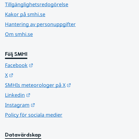
Tillgänglighetsredogörelse
Kakor på smhi.se
Hantering av personuppgifter
Om smhi.se
Följ SMHI
Länk till annan webbplats.
Facebook
Länk till annan webbplats.
X
Länk till annan webbplats.
SMHIs meteorologer på X
Länk till annan webbplats.
Linkedin
Länk till annan webbplats.
Instagram
Policy för sociala medier
Datavärdskap