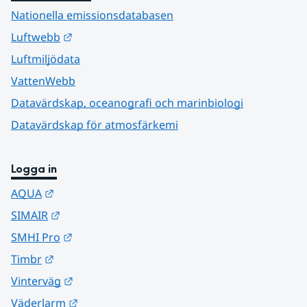
Nationella emissionsdatabasen
Länk till annan webbplats.
Luftwebb
Luftmiljödata
VattenWebb
Datavärdskap, oceanografi och marinbiologi
Datavärdskap för atmosfärkemi
Logga in
Länk till annan webbplats.
AQUA
Länk till annan webbplats.
SIMAIR
Länk till annan webbplats.
SMHI Pro
Länk till annan webbplats.
Timbr
Länk till annan webbplats.
Vinterväg
Länk till annan webbplats.
Väderlarm