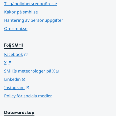
Tillgänglighetsredogörelse
Kakor på smhi.se
Hantering av personuppgifter
Om smhi.se
Följ SMHI
Länk till annan webbplats.
Facebook
Länk till annan webbplats.
X
Länk till annan webbplats.
SMHIs meteorologer på X
Länk till annan webbplats.
Linkedin
Länk till annan webbplats.
Instagram
Policy för sociala medier
Datavärdskap