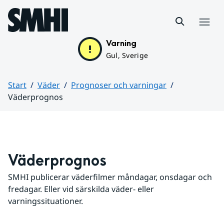
Hoppa till sidans innehåll
Meny
Varning
Gul, Sverige
Start
Väder
Prognoser och varningar
Väderprognos
Huvudinnehåll
Väderprognos
SMHI publicerar väderfilmer måndagar, onsdagar och 
fredagar. Eller vid särskilda väder- eller 
varningssituationer.