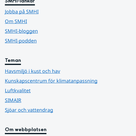
SMHI-länkar
Jobba på SMHI
Om SMHI
SMHI-bloggen
SMHI-podden
Teman
Havsmiljö i kust och hav
Kunskapscentrum för klimatanpassning
Luftkvalitet
SIMAIR
Sjöar och vattendrag
Om webbplatsen