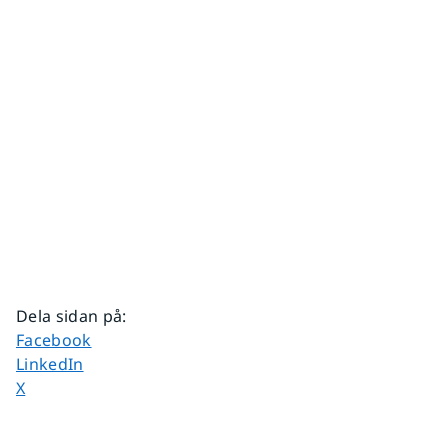
Dela sidan på
:
Dela sidan på
Facebook
Dela sidan på
LinkedIn
Dela sidan på
X