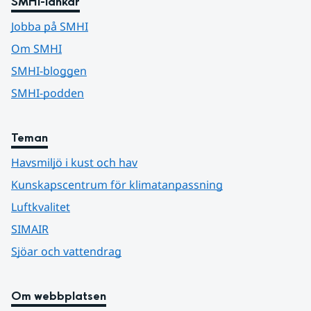
SMHI-länkar
Jobba på SMHI
Om SMHI
SMHI-bloggen
SMHI-podden
Teman
Havsmiljö i kust och hav
Kunskapscentrum för klimatanpassning
Luftkvalitet
SIMAIR
Sjöar och vattendrag
Om webbplatsen