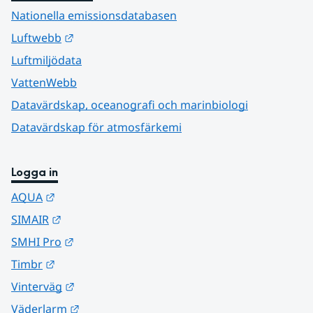
Nationella emissionsdatabasen
Länk till annan webbplats.
Luftwebb
Luftmiljödata
VattenWebb
Datavärdskap, oceanografi och marinbiologi
Datavärdskap för atmosfärkemi
Logga in
Länk till annan webbplats.
AQUA
Länk till annan webbplats.
SIMAIR
Länk till annan webbplats.
SMHI Pro
Länk till annan webbplats.
Timbr
Länk till annan webbplats.
Vinterväg
Länk till annan webbplats.
Väderlarm