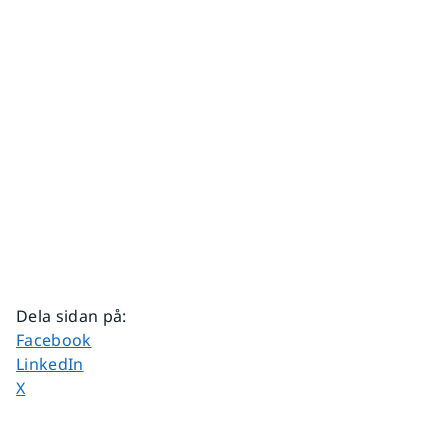
Dela sidan på
:
Dela sidan på
Facebook
Dela sidan på
LinkedIn
Dela sidan på
X