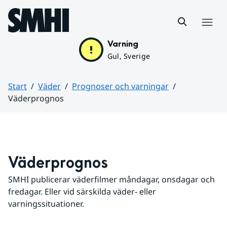
Hoppa till sidans innehåll
Meny
Varning
Gul, Sverige
Start
Väder
Prognoser och varningar
Väderprognos
Huvudinnehåll
Väderprognos
SMHI publicerar väderfilmer måndagar, onsdagar och 
fredagar. Eller vid särskilda väder- eller 
varningssituationer.