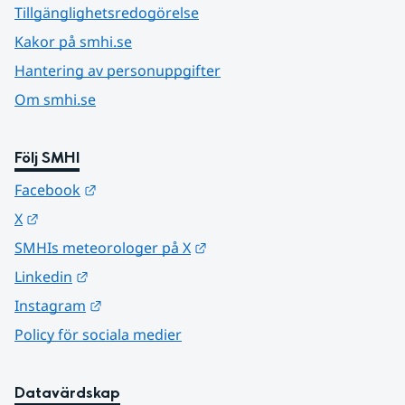
Tillgänglighetsredogörelse
Kakor på smhi.se
Hantering av personuppgifter
Om smhi.se
Följ SMHI
Länk till annan webbplats.
Facebook
Länk till annan webbplats.
X
Länk till annan webbplats.
SMHIs meteorologer på X
Länk till annan webbplats.
Linkedin
Länk till annan webbplats.
Instagram
Policy för sociala medier
Datavärdskap