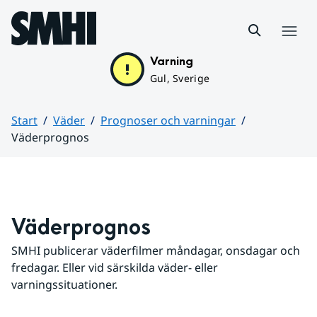
Hoppa till sidans innehåll
Meny
Varning
Gul, Sverige
Start
Väder
Prognoser och varningar
Väderprognos
Huvudinnehåll
Väderprognos
SMHI publicerar väderfilmer måndagar, onsdagar och 
fredagar. Eller vid särskilda väder- eller 
varningssituationer.