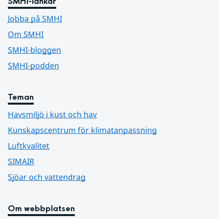
SMHI-länkar
Jobba på SMHI
Om SMHI
SMHI-bloggen
SMHI-podden
Teman
Havsmiljö i kust och hav
Kunskapscentrum för klimatanpassning
Luftkvalitet
SIMAIR
Sjöar och vattendrag
Om webbplatsen