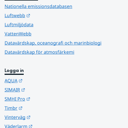
Nationella emissionsdatabasen
Länk till annan webbplats.
Luftwebb
Luftmiljödata
VattenWebb
Datavärdskap, oceanografi och marinbiologi
Datavärdskap för atmosfärkemi
Logga in
Länk till annan webbplats.
AQUA
Länk till annan webbplats.
SIMAIR
Länk till annan webbplats.
SMHI Pro
Länk till annan webbplats.
Timbr
Länk till annan webbplats.
Vinterväg
Länk till annan webbplats.
Väderlarm