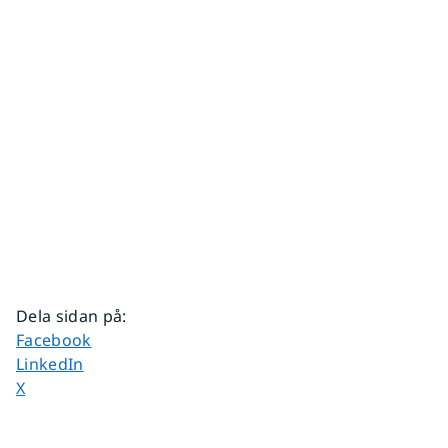
Dela sidan på
:
Dela sidan på
Facebook
Dela sidan på
LinkedIn
Dela sidan på
X