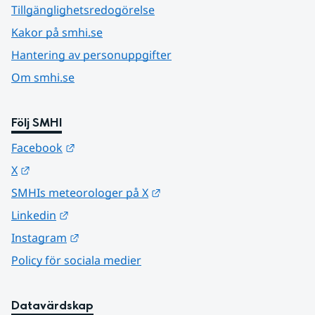
Tillgänglighetsredogörelse
Kakor på smhi.se
Hantering av personuppgifter
Om smhi.se
Följ SMHI
Länk till annan webbplats.
Facebook
Länk till annan webbplats.
X
Länk till annan webbplats.
SMHIs meteorologer på X
Länk till annan webbplats.
Linkedin
Länk till annan webbplats.
Instagram
Policy för sociala medier
Datavärdskap