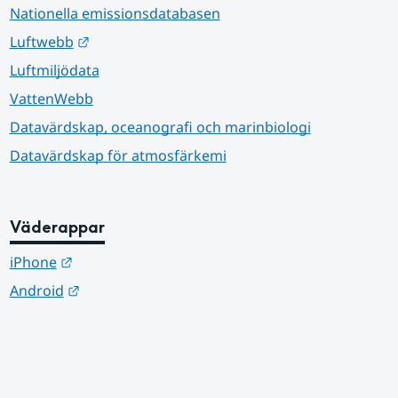
Nationella emissionsdatabasen
Länk till annan webbplats.
Luftwebb
Luftmiljödata
VattenWebb
Datavärdskap, oceanografi och marinbiologi
Datavärdskap för atmosfärkemi
Väderappar
Länk till annan webbplats.
iPhone
Länk till annan webbplats.
Android