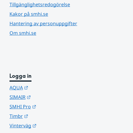
Tillgänglighetsredogörelse
Kakor på smhi.se
Hantering av personuppgifter
Om smhi.se
Logga in
Länk till annan webbplats.
AQUA
Länk till annan webbplats.
SIMAIR
Länk till annan webbplats.
SMHI Pro
Länk till annan webbplats.
Timbr
Länk till annan webbplats.
Vinterväg