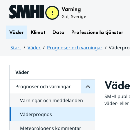
Hoppa till sidans innehåll
Varning
Gul, Sverige
Väder
Klimat
Data
Professionella tjänster
Start
Väder
Prognoser och varningar
Väderpr
varningar
och
Huvudinnehåll
Prognoser
för
Undersidor
Väder
Väde
Prognoser och varningar
SMHI public
Varningar och meddelanden
väder- eller
Väderprognos
Meteorologens kommentar