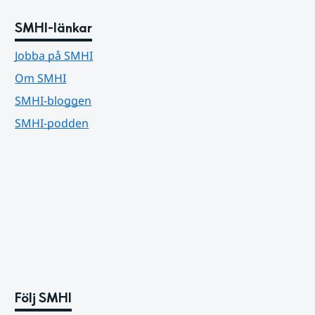
SMHI-länkar
Jobba på SMHI
Om SMHI
SMHI-bloggen
SMHI-podden
Följ SMHI