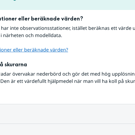
tioner eller beräknade värden?
r har inte observationsstationer, istället beräknas ett värde u
 i närheten och modelldata.
ioner eller beräknade värden?
på skurarna
radar övervakar nederbörd och gör det med hög upplösning 
Den är ett värdefullt hjälpmedel när man vill ha koll på sku