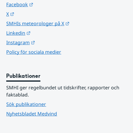
Länk till annan webbplats.
Facebook
Länk till annan webbplats.
X
Länk till annan webbplats.
SMHIs meteorologer på X
Länk till annan webbplats.
Linkedin
Länk till annan webbplats.
Instagram
Policy för sociala medier
Publikationer
SMHI ger regelbundet ut tidskrifter, rapporter och 
faktablad.
Sök publikationer
Nyhetsbladet Medvind