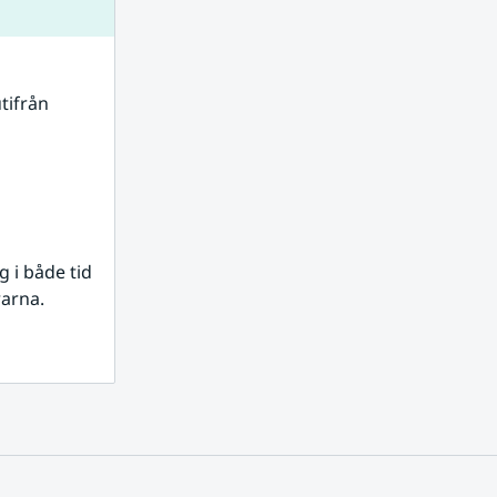
tifrån 
i både tid 
rarna.