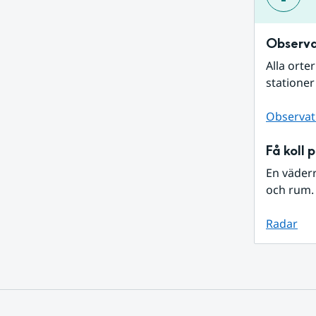
Observa
Alla orte
stationer
Observat
Få koll 
En väder
och rum. 
Radar