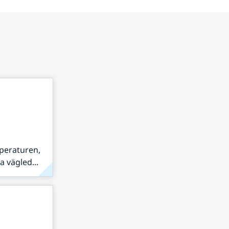
peraturen,
 vägled...