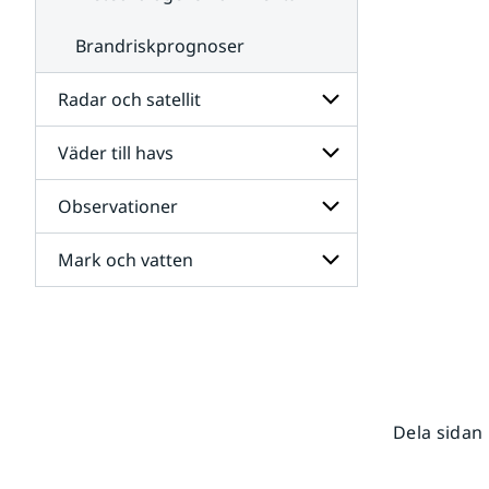
Brandriskprognoser
Radar och satellit
Väder till havs
Undersidor
för
Radar
Observationer
Undersidor
och
för
satellit
Väder
Mark och vatten
Undersidor
till
för
havs
Observationer
Undersidor
för
Mark
och
vatten
Dela sidan