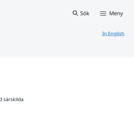
Sök
Meny
In English
 särskilda 