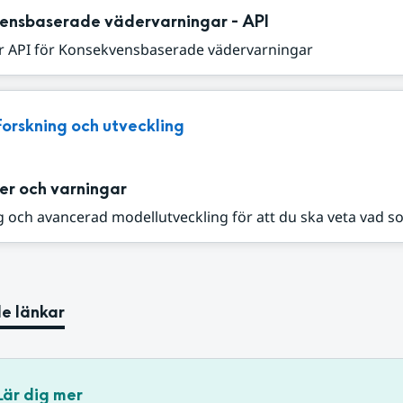
ensbaserade vädervarningar - API
r API för Konsekvensbaserade vädervarningar
Forskning och utveckling
er och varningar
 och avancerad modellutveckling för att du ska veta vad s
e länkar
Lär dig mer