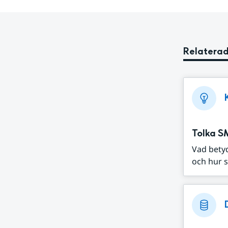
Relaterad
Tolka S
Vad bety
och hur s