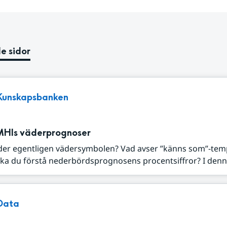
e sidor
Kunskapsbanken
MHIs väderprognoser
der egentligen vädersymbolen? Vad avser ”känns som”-tem
ka du förstå nederbördsprognosens procentsiffror? I denna
Data