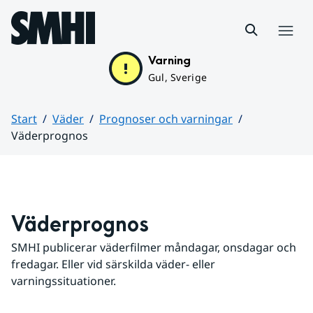
Hoppa till sidans innehåll
Meny
Varning
Gul, Sverige
Start
Väder
Prognoser och varningar
Väderprognos
Huvudinnehåll
Väderprognos
SMHI publicerar väderfilmer måndagar, onsdagar och 
fredagar. Eller vid särskilda väder- eller 
varningssituationer.