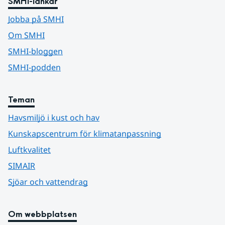
SMHI-länkar
Jobba på SMHI
Om SMHI
SMHI-bloggen
SMHI-podden
Teman
Havsmiljö i kust och hav
Kunskapscentrum för klimatanpassning
Luftkvalitet
SIMAIR
Sjöar och vattendrag
Om webbplatsen