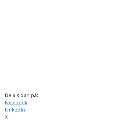
Dela sidan på
:
Dela sidan på
Facebook
Dela sidan på
LinkedIn
Dela sidan på
X