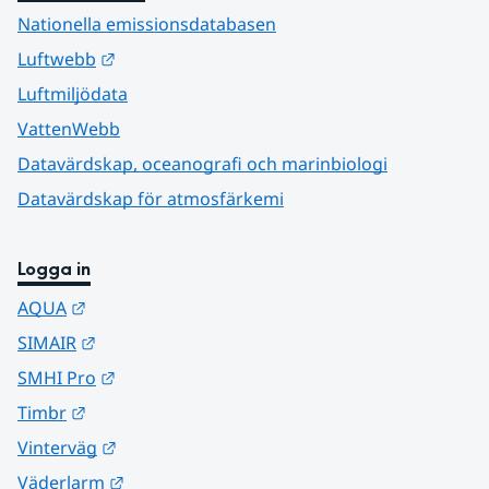
Nationella emissionsdatabasen
Länk till annan webbplats.
Luftwebb
Luftmiljödata
VattenWebb
Datavärdskap, oceanografi och marinbiologi
Datavärdskap för atmosfärkemi
Logga in
Länk till annan webbplats.
AQUA
Länk till annan webbplats.
SIMAIR
Länk till annan webbplats.
SMHI Pro
Länk till annan webbplats.
Timbr
Länk till annan webbplats.
Vinterväg
Länk till annan webbplats.
Väderlarm