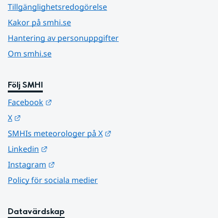
Tillgänglighetsredogörelse
Kakor på smhi.se
Hantering av personuppgifter
Om smhi.se
Följ SMHI
Länk till annan webbplats.
Facebook
Länk till annan webbplats.
X
Länk till annan webbplats.
SMHIs meteorologer på X
Länk till annan webbplats.
Linkedin
Länk till annan webbplats.
Instagram
Policy för sociala medier
Datavärdskap