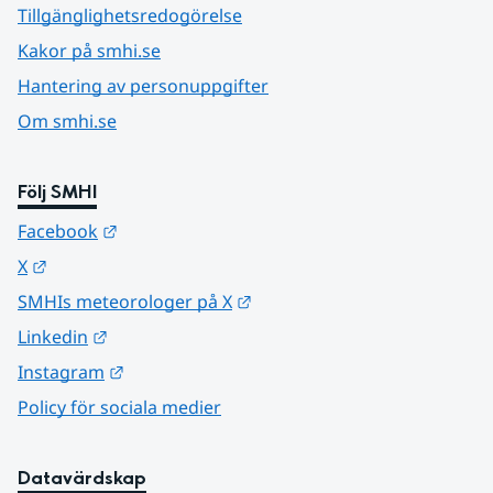
Tillgänglighetsredogörelse
Kakor på smhi.se
Hantering av personuppgifter
Om smhi.se
Följ SMHI
Länk till annan webbplats.
Facebook
Länk till annan webbplats.
X
Länk till annan webbplats.
SMHIs meteorologer på X
Länk till annan webbplats.
Linkedin
Länk till annan webbplats.
Instagram
Policy för sociala medier
Datavärdskap