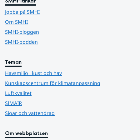
SMHI-länkar
Jobba på SMHI
Om SMHI
SMHI-bloggen
SMHI-podden
Teman
Havsmiljö i kust och hav
Kunskapscentrum för klimatanpassning
Luftkvalitet
SIMAIR
Sjöar och vattendrag
Om webbplatsen