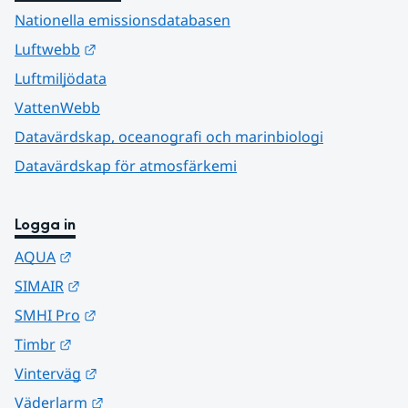
Nationella emissionsdatabasen
Länk till annan webbplats.
Luftwebb
Luftmiljödata
VattenWebb
Datavärdskap, oceanografi och marinbiologi
Datavärdskap för atmosfärkemi
Logga in
Länk till annan webbplats.
AQUA
Länk till annan webbplats.
SIMAIR
Länk till annan webbplats.
SMHI Pro
Länk till annan webbplats.
Timbr
Länk till annan webbplats.
Vinterväg
Länk till annan webbplats.
Väderlarm