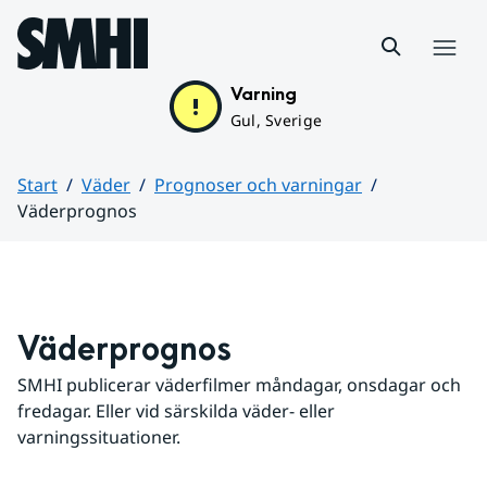
Hoppa till sidans innehåll
Meny
Varning
Gul, Sverige
Start
Väder
Prognoser och varningar
Väderprognos
Huvudinnehåll
Väderprognos
SMHI publicerar väderfilmer måndagar, onsdagar och 
fredagar. Eller vid särskilda väder- eller 
varningssituationer.