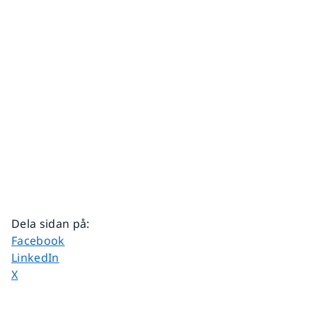
Dela sidan på
:
Dela sidan på
Facebook
Dela sidan på
LinkedIn
Dela sidan på
X