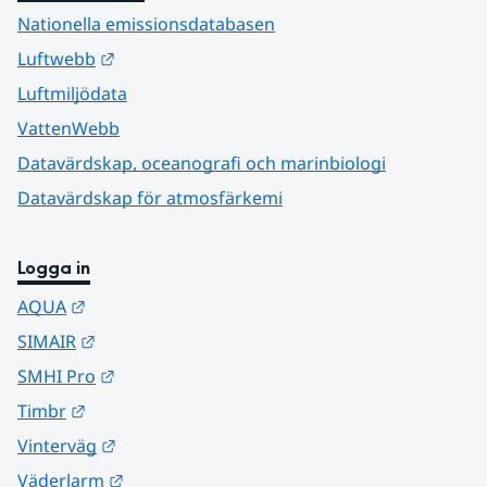
Nationella emissionsdatabasen
Länk till annan webbplats.
Luftwebb
Luftmiljödata
VattenWebb
Datavärdskap, oceanografi och marinbiologi
Datavärdskap för atmosfärkemi
Logga in
Länk till annan webbplats.
AQUA
Länk till annan webbplats.
SIMAIR
Länk till annan webbplats.
SMHI Pro
Länk till annan webbplats.
Timbr
Länk till annan webbplats.
Vinterväg
Länk till annan webbplats.
Väderlarm