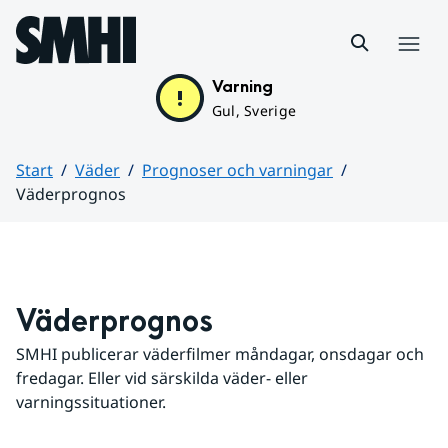
Hoppa till sidans innehåll
Meny
Varning
Gul, Sverige
Start
Väder
Prognoser och varningar
Väderprognos
Huvudinnehåll
Väderprognos
SMHI publicerar väderfilmer måndagar, onsdagar och 
fredagar. Eller vid särskilda väder- eller 
varningssituationer.