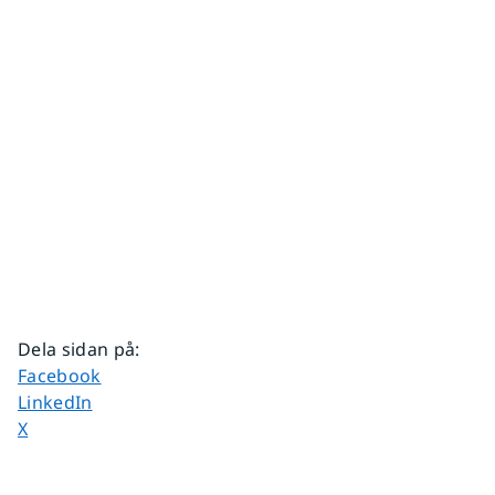
Dela sidan på
:
Dela sidan på
Facebook
Dela sidan på
LinkedIn
Dela sidan på
X