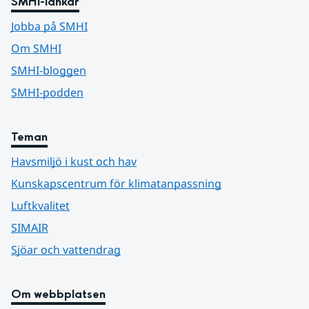
SMHI-länkar
Jobba på SMHI
Om SMHI
SMHI-bloggen
SMHI-podden
Teman
Havsmiljö i kust och hav
Kunskapscentrum för klimatanpassning
Luftkvalitet
SIMAIR
Sjöar och vattendrag
Om webbplatsen