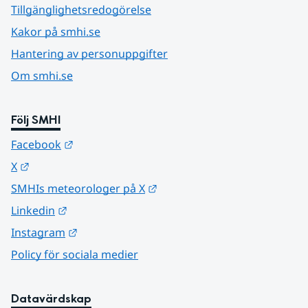
Tillgänglighetsredogörelse
Kakor på smhi.se
Hantering av personuppgifter
Om smhi.se
Följ SMHI
Länk till annan webbplats.
Facebook
Länk till annan webbplats.
X
Länk till annan webbplats.
SMHIs meteorologer på X
Länk till annan webbplats.
Linkedin
Länk till annan webbplats.
Instagram
Policy för sociala medier
Datavärdskap