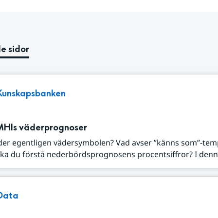
e sidor
Kunskapsbanken
MHIs väderprognoser
der egentligen vädersymbolen? Vad avser ”känns som”-tem
ka du förstå nederbördsprognosens procentsiffror? I denna
Data