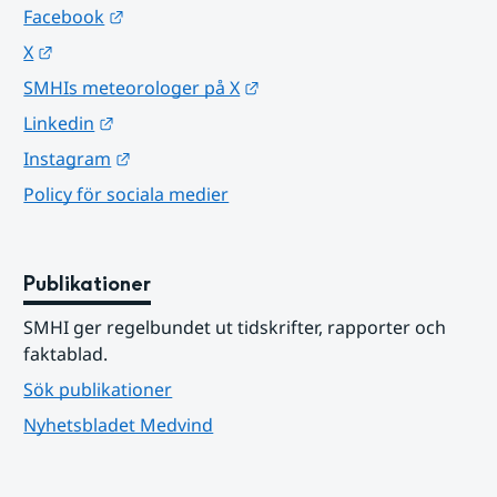
Länk till annan webbplats.
Facebook
Länk till annan webbplats.
X
Länk till annan webbplats.
SMHIs meteorologer på X
Länk till annan webbplats.
Linkedin
Länk till annan webbplats.
Instagram
Policy för sociala medier
Publikationer
SMHI ger regelbundet ut tidskrifter, rapporter och 
faktablad.
Sök publikationer
Nyhetsbladet Medvind