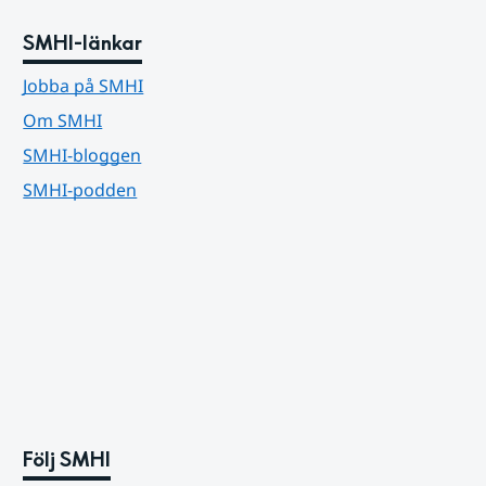
SMHI-länkar
Jobba på SMHI
Om SMHI
SMHI-bloggen
SMHI-podden
Följ SMHI