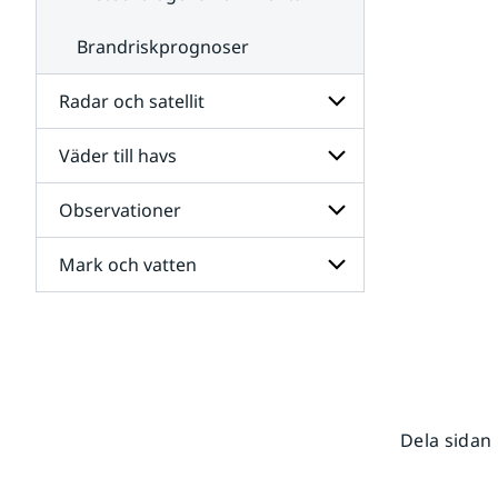
Brandriskprognoser
Radar och satellit
Väder till havs
Undersidor
för
Radar
Observationer
Undersidor
och
för
satellit
Väder
Mark och vatten
Undersidor
till
för
havs
Observationer
Undersidor
för
Mark
och
vatten
Dela sidan