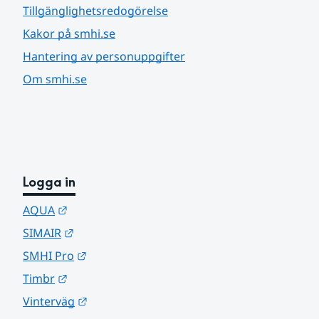
Tillgänglighetsredogörelse
Kakor på smhi.se
Hantering av personuppgifter
Om smhi.se
Logga in
Länk till annan webbplats.
AQUA
Länk till annan webbplats.
SIMAIR
Länk till annan webbplats.
SMHI Pro
Länk till annan webbplats.
Timbr
Länk till annan webbplats.
Vinterväg