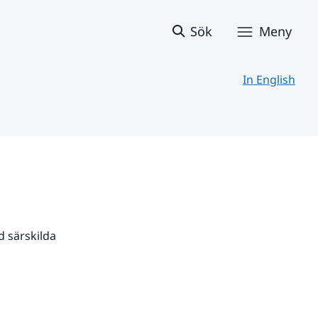
Sök
Meny
In English
 särskilda 