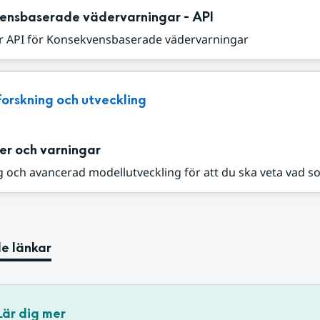
ensbaserade vädervarningar - API
r API för Konsekvensbaserade vädervarningar
Forskning och utveckling
er och varningar
 och avancerad modellutveckling för att du ska veta vad s
e länkar
Lär dig mer