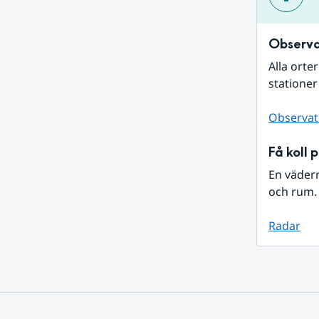
Observa
Alla orte
stationer
Observat
Få koll 
En väder
och rum. 
Radar