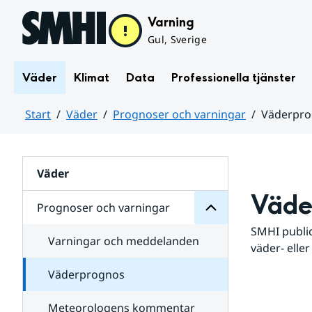
Hoppa till sidans innehåll
Varning
Gul, Sverige
Väder
Klimat
Data
Professionella tjänster
Start
Väder
Prognoser och varningar
Väderpr
varningar
och
Huvudinnehåll
Prognoser
för
Undersidor
Väder
Väde
Prognoser och varningar
SMHI public
Varningar och meddelanden
väder- eller
Väderprognos
Meteorologens kommentar