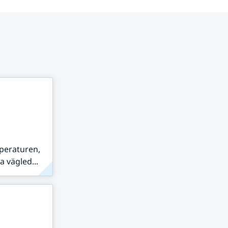
peraturen,
 vägled...