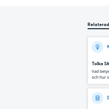
Relaterad
Tolka S
Vad bety
och hur s