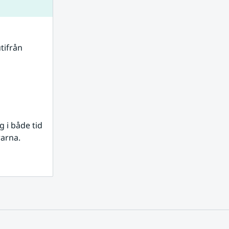
tifrån 
i både tid 
rarna.