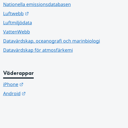
Nationella emissionsdatabasen
Länk till annan webbplats.
Luftwebb
Luftmiljödata
VattenWebb
Datavärdskap, oceanografi och marinbiologi
Datavärdskap för atmosfärkemi
Väderappar
Länk till annan webbplats.
iPhone
Länk till annan webbplats.
Android