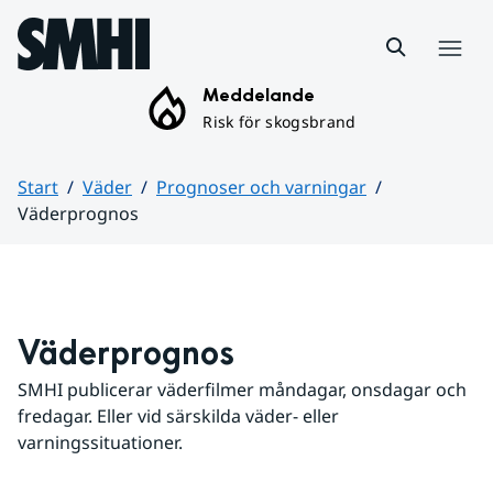
Hoppa till sidans innehåll
Meny
Meddelande
Risk för skogsbrand
Start
Väder
Prognoser och varningar
Väderprognos
Huvudinnehåll
Väderprognos
SMHI publicerar väderfilmer måndagar, onsdagar och 
fredagar. Eller vid särskilda väder- eller 
varningssituationer.