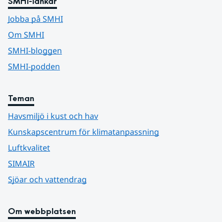
SMHI-länkar
Jobba på SMHI
Om SMHI
SMHI-bloggen
SMHI-podden
Teman
Havsmiljö i kust och hav
Kunskapscentrum för klimatanpassning
Luftkvalitet
SIMAIR
Sjöar och vattendrag
Om webbplatsen