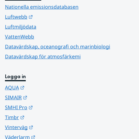
Nationella emissionsdatabasen
Länk till annan webbplats.
Luftwebb
Luftmiljödata
VattenWebb
Datavärdskap, oceanografi och marinbiologi
Datavärdskap för atmosfärkemi
Logga in
Länk till annan webbplats.
AQUA
Länk till annan webbplats.
SIMAIR
Länk till annan webbplats.
SMHI Pro
Länk till annan webbplats.
Timbr
Länk till annan webbplats.
Vinterväg
Länk till annan webbplats.
Väderlarm