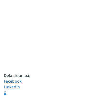
Dela sidan på
:
Dela sidan på
Facebook
Dela sidan på
LinkedIn
Dela sidan på
X